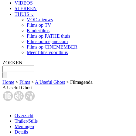
VIDEOS
STERREN
THUIS ⌄
VOD-nieuws
Films op TV
Kinderfilms
Films op PATHE thuis
Films op mejane.com
Films op CINEMEMBER
Meer films voor thuis
ZOEKEN
Home
>
Films
>
A Useful Ghost
> Filmagenda
A Useful Ghost
Overzicht
Trailer/Stills
Meningen
Details