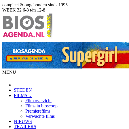
compleet & ongebonden sinds 1995
WEEK 32
6-8 t/m 12-8
MENU
STEDEN
FILMS ⌄
Film overzicht
Films in bioscoop
Premierefilms
Verwachte films
NIEUWS
TRAILERS