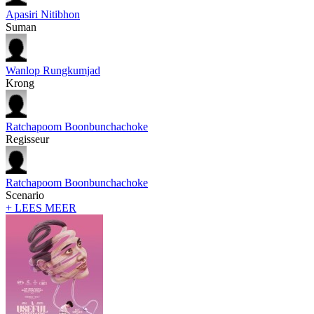
Apasiri Nitibhon
Suman
Wanlop Rungkumjad
Krong
Ratchapoom Boonbunchachoke
Regisseur
Ratchapoom Boonbunchachoke
Scenario
+ LEES MEER