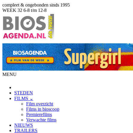
compleet & ongebonden sinds 1995
WEEK 32
6-8 t/m 12-8
MENU
STEDEN
FILMS ⌄
Film overzicht
Films in bioscoop
Premierefilms
Verwachte films
NIEUWS
TRAILERS