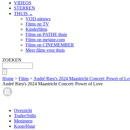
VIDEOS
STERREN
THUIS ⌄
VOD-nieuws
Films op TV
Kinderfilms
Films op PATHE thuis
Films op mejane.com
Films op CINEMEMBER
Meer films voor thuis
ZOEKEN
Home
>
Films
>
André Rieu's 2024 Maastricht Concert: Power of Lo
André Rieu's 2024 Maastricht Concert: Power of Love
Overzicht
Trailer/Stills
Meningen
Koop/Huur