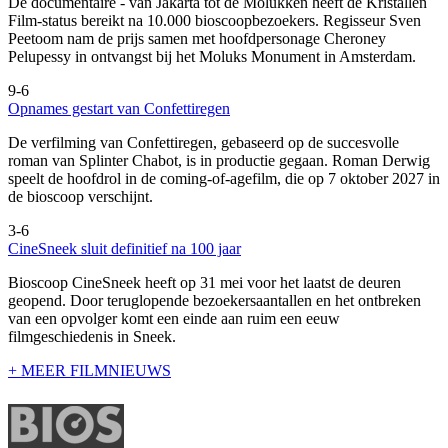
De documentaire
- van Jakarta tot de Molukken heeft de Kristallen
Film-status bereikt na 10.000 bioscoopbezoekers. Regisseur Sven
Peetoom nam de prijs samen met hoofdpersonage Cheroney
Pelupessy in ontvangst bij het Moluks Monument in Amsterdam.
9-6
Opnames gestart van Confettiregen
De verfilming van Confettiregen, gebaseerd op de succesvolle
roman van Splinter Chabot, is in productie gegaan. Roman Derwig
speelt de hoofdrol in de coming-of-agefilm, die op 7 oktober 2027 in
de bioscoop verschijnt.
3-6
CineSneek sluit definitief na 100 jaar
Bioscoop CineSneek heeft op 31 mei voor het laatst de deuren
geopend. Door teruglopende bezoekersaantallen en het ontbreken
van een opvolger komt een einde aan ruim een eeuw
filmgeschiedenis in Sneek.
+ MEER FILMNIEUWS