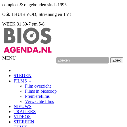
compleet & ongebonden sinds 1995
Óók THUIS VOD, Streaming en TV!
WEEK 31
30-7 t/m 5-8
MENU
STEDEN
FILMS ⌄
Film overzicht
Films in bioscoop
Premierefilms
Verwachte films
NIEUWS
TRAILERS
VIDEOS
STERREN