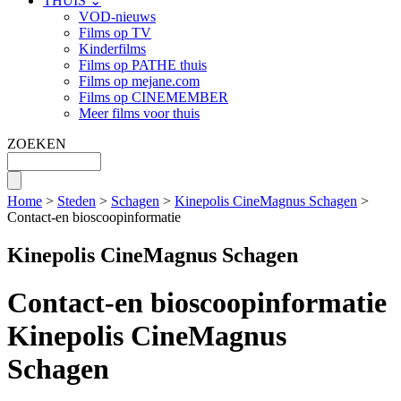
THUIS ⌄
VOD-nieuws
Films op TV
Kinderfilms
Films op PATHE thuis
Films op mejane.com
Films op CINEMEMBER
Meer films voor thuis
ZOEKEN
Home
>
Steden
>
Schagen
>
Kinepolis CineMagnus Schagen
>
Contact-en bioscoopinformatie
Kinepolis CineMagnus Schagen
Contact-en bioscoopinformatie
Kinepolis CineMagnus
Schagen