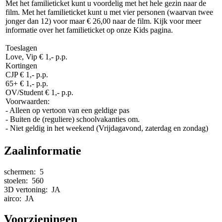
Met het familieticket kunt u voordelig met het hele gezin naar de
film. Met het familieticket kunt u met vier personen (waarvan twee
jonger dan 12) voor maar € 26,00 naar de film. Kijk voor meer
informatie over het familieticket op onze Kids pagina.
Toeslagen
Love, Vip € 1,- p.p.
Kortingen
CJP € 1,- p.p.
65+ € 1,- p.p.
OV/Student € 1,- p.p.
Voorwaarden:
- Alleen op vertoon van een geldige pas
- Buiten de (reguliere) schoolvakanties om.
- Niet geldig in het weekend (Vrijdagavond, zaterdag en zondag)
Zaalinformatie
schermen:
5
stoelen:
560
3D vertoning:
JA
airco:
JA
Voorzieningen