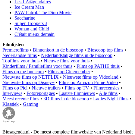
Les LÃ©gendaires
Ice Cream Man
PAW Patrol: The Dino Movie
Saccharine
Super Troopers 3
Woman and Child
C'était mieux demain
Filmlijsten
Premierefilms
•
Binnenkort in de bioscoop
•
Bioscoop top films
•
Nederlandse films
•
Nederlandstalige films in de bioscoop
•
Topfilms voor thuis
•
Nieuwe films voor thuis
•
Kinderfilms / Familiefilms voor thuis
•
Films op PATHE thuis
•
Films op meJane.com
•
Films op Cinemember
•
Nieuwste films op NETFLIX
•
Nieuwste films op Videoland
•
Nieuwste films op Disney+
•
Films op Amazon Prime Video
•
Films op Picl
•
Nieuwe trailers
•
Films op TV
•
Filmrecensies
•
Interviews
•
Fotoreportages
•
Laatste filmnieuws
•
Alle films
•
Meest recente films
•
3D films in de bioscoop
•
Ladies Night films
•
Klassiek
•
Gaming
Biosagenda.nl - De meest complete filmwebsite van Nederland biedt