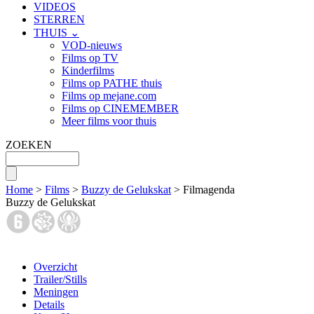
VIDEOS
STERREN
THUIS ⌄
VOD-nieuws
Films op TV
Kinderfilms
Films op PATHE thuis
Films op mejane.com
Films op CINEMEMBER
Meer films voor thuis
ZOEKEN
Home
>
Films
>
Buzzy de Gelukskat
> Filmagenda
Buzzy de Gelukskat
Overzicht
Trailer/Stills
Meningen
Details