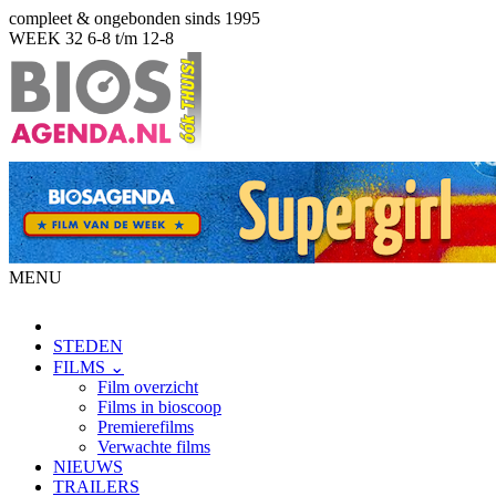
compleet & ongebonden sinds 1995
WEEK 32
6-8 t/m 12-8
MENU
STEDEN
FILMS ⌄
Film overzicht
Films in bioscoop
Premierefilms
Verwachte films
NIEUWS
TRAILERS