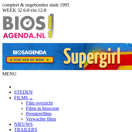
compleet & ongebonden sinds 1995
WEEK 32
6-8 t/m 12-8
MENU
STEDEN
FILMS ⌄
Film overzicht
Films in bioscoop
Premierefilms
Verwachte films
NIEUWS
TRAILERS