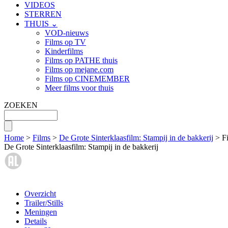
VIDEOS
STERREN
THUIS ⌄
VOD-nieuws
Films op TV
Kinderfilms
Films op PATHE thuis
Films op mejane.com
Films op CINEMEMBER
Meer films voor thuis
ZOEKEN
Home
>
Films
>
De Grote Sinterklaasfilm: Stampij in de bakkerij
> F
De Grote Sinterklaasfilm: Stampij in de bakkerij
Overzicht
Trailer/Stills
Meningen
Details