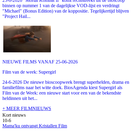
25-6-2026 "Mortal Kombat II" komt rechtstreeks uit de bioscoop
binnen op nummer 1 van de dagelijkse VOD-lijst en verdringt
"Michael" (Bonus Edition) van de koppositie. Tegelijkertijd blijven
"Project Hail...
NIEUWE FILMS VANAF 25-06-2026
Film van de week: Supergirl
24-6-2026 De nieuwe bioscoopweek brengt superhelden, drama en
familiefilms naar het witte doek. BiosAgenda kiest Supergirl als
Film van de Week: een nieuwe start voor een van de bekendste
heldinnen uit het...
+ MEER FILMNIEUWS
Kort nieuws
10-6
Mama'ku ontvangt Kristallen Film