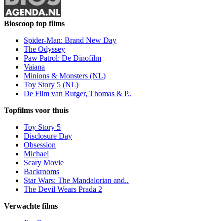
Bioscoop top films
Spider-Man: Brand New Day
The Odyssey
Paw Patrol: De Dinofilm
Vaiana
Minions & Monsters (NL)
Toy Story 5 (NL)
De Film van Rutger, Thomas & P..
Topfilms voor thuis
Toy Story 5
Disclosure Day
Obsession
Michael
Scary Movie
Backrooms
Star Wars: The Mandalorian and..
The Devil Wears Prada 2
Verwachte films