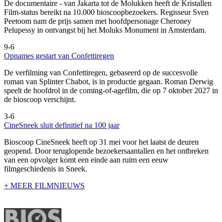
De documentaire
- van Jakarta tot de Molukken heeft de Kristallen
Film-status bereikt na 10.000 bioscoopbezoekers. Regisseur Sven
Peetoom nam de prijs samen met hoofdpersonage Cheroney
Pelupessy in ontvangst bij het Moluks Monument in Amsterdam.
9-6
Opnames gestart van Confettiregen
De verfilming van Confettiregen, gebaseerd op de succesvolle
roman van Splinter Chabot, is in productie gegaan. Roman Derwig
speelt de hoofdrol in de coming-of-agefilm, die op 7 oktober 2027 in
de bioscoop verschijnt.
3-6
CineSneek sluit definitief na 100 jaar
Bioscoop CineSneek heeft op 31 mei voor het laatst de deuren
geopend. Door teruglopende bezoekersaantallen en het ontbreken
van een opvolger komt een einde aan ruim een eeuw
filmgeschiedenis in Sneek.
+ MEER FILMNIEUWS