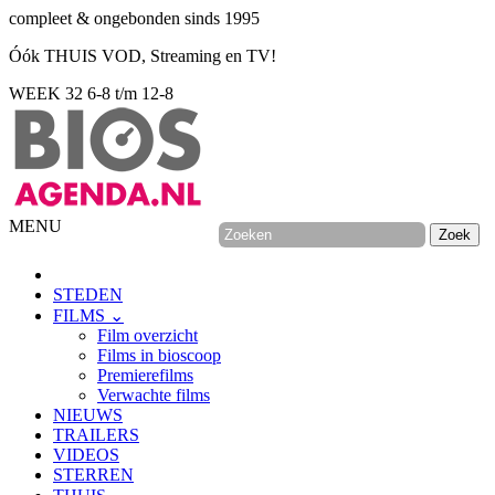
compleet & ongebonden sinds 1995
Óók THUIS VOD, Streaming en TV!
WEEK 32
6-8 t/m 12-8
MENU
STEDEN
FILMS ⌄
Film overzicht
Films in bioscoop
Premierefilms
Verwachte films
NIEUWS
TRAILERS
VIDEOS
STERREN