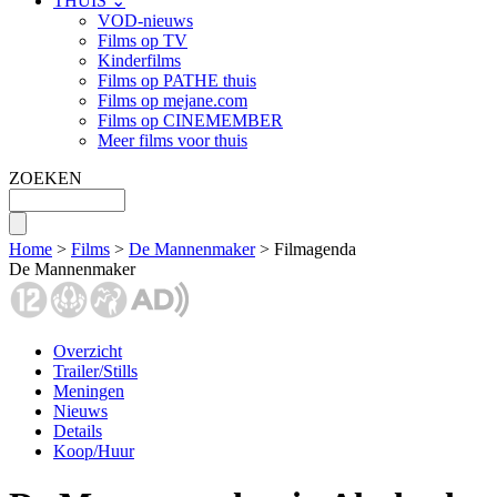
THUIS ⌄
VOD-nieuws
Films op TV
Kinderfilms
Films op PATHE thuis
Films op mejane.com
Films op CINEMEMBER
Meer films voor thuis
ZOEKEN
Home
>
Films
>
De Mannenmaker
> Filmagenda
De Mannenmaker
Overzicht
Trailer/Stills
Meningen
Nieuws
Details
Koop/Huur