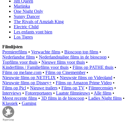
Jim Queen
Mariinka
One Night Only
Sunny Dancer
The Rivals of Amziah King
Electric Child
Les enfants vont bien
Los Tigres
Filmlijsten
Premierefilms
•
Verwachte films
•
Bioscoop top films
•
Nederlandse films
•
Nederlandstalige films in de bioscoop
•
Topfilms voor thuis
•
Nieuwe films voor thuis
•
Kinderfilms / Familiefilms voor thuis
•
Films op PATHE thuis
•
Films op meJane.com
•
Films op Cinemember
•
Nieuwste films op NETFLIX
•
Nieuwste films op Videoland
•
Nieuwste films op Disney+
•
Films op Amazon Prime Video
•
Films op Picl
•
Nieuwe trailers
•
Films op TV
•
Filmrecensies
•
Interviews
•
Fotoreportages
•
Laatste filmnieuws
•
Alle films
•
Meest recente films
•
3D films in de bioscoop
•
Ladies Night films
•
Klassiek
•
Gaming