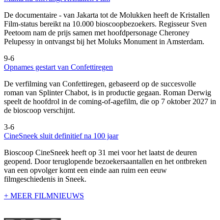
De documentaire
- van Jakarta tot de Molukken heeft de Kristallen
Film-status bereikt na 10.000 bioscoopbezoekers. Regisseur Sven
Peetoom nam de prijs samen met hoofdpersonage Cheroney
Pelupessy in ontvangst bij het Moluks Monument in Amsterdam.
9-6
Opnames gestart van Confettiregen
De verfilming van Confettiregen, gebaseerd op de succesvolle
roman van Splinter Chabot, is in productie gegaan. Roman Derwig
speelt de hoofdrol in de coming-of-agefilm, die op 7 oktober 2027 in
de bioscoop verschijnt.
3-6
CineSneek sluit definitief na 100 jaar
Bioscoop CineSneek heeft op 31 mei voor het laatst de deuren
geopend. Door teruglopende bezoekersaantallen en het ontbreken
van een opvolger komt een einde aan ruim een eeuw
filmgeschiedenis in Sneek.
+ MEER FILMNIEUWS