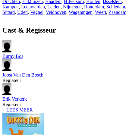
Drachten
,
Enkhuizen
,
Haarlem
,
Hilversum
,
Houten
,
IJsselstein
,
Kampen
,
Leeuwarden
,
Leiden
,
Nijmegen
,
Rotterdam
,
Schiedam
,
Sittard
,
Uden
,
Veghel
,
Veldhoven
,
Wageningen
,
Weert
,
Zaandam
Cast & Regisseur
Burny Bos
Joost Van Den Bosch
Regisseur
Erik Verkerk
Regisseur
+ LEES MEER