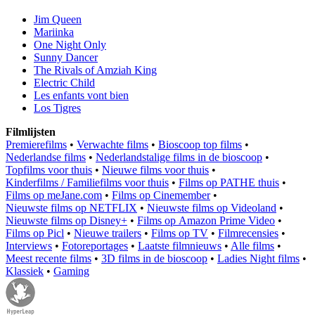
Jim Queen
Mariinka
One Night Only
Sunny Dancer
The Rivals of Amziah King
Electric Child
Les enfants vont bien
Los Tigres
Filmlijsten
Premierefilms
•
Verwachte films
•
Bioscoop top films
•
Nederlandse films
•
Nederlandstalige films in de bioscoop
•
Topfilms voor thuis
•
Nieuwe films voor thuis
•
Kinderfilms / Familiefilms voor thuis
•
Films op PATHE thuis
•
Films op meJane.com
•
Films op Cinemember
•
Nieuwste films op NETFLIX
•
Nieuwste films op Videoland
•
Nieuwste films op Disney+
•
Films op Amazon Prime Video
•
Films op Picl
•
Nieuwe trailers
•
Films op TV
•
Filmrecensies
•
Interviews
•
Fotoreportages
•
Laatste filmnieuws
•
Alle films
•
Meest recente films
•
3D films in de bioscoop
•
Ladies Night films
•
Klassiek
•
Gaming