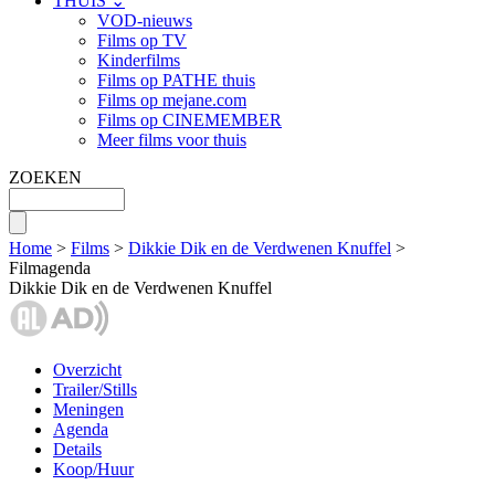
THUIS ⌄
VOD-nieuws
Films op TV
Kinderfilms
Films op PATHE thuis
Films op mejane.com
Films op CINEMEMBER
Meer films voor thuis
ZOEKEN
Home
>
Films
>
Dikkie Dik en de Verdwenen Knuffel
>
Filmagenda
Dikkie Dik en de Verdwenen Knuffel
Overzicht
Trailer/Stills
Meningen
Agenda
Details
Koop/Huur