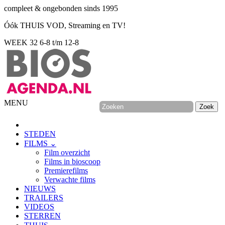
compleet & ongebonden sinds 1995
Óók THUIS VOD, Streaming en TV!
WEEK 32
6-8 t/m 12-8
MENU
STEDEN
FILMS ⌄
Film overzicht
Films in bioscoop
Premierefilms
Verwachte films
NIEUWS
TRAILERS
VIDEOS
STERREN