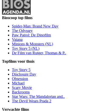
Bioscoop top films
Spider-Man: Brand New Day
The Odyssey
Paw Patrol: De Dinofilm
Vaiana
Minions & Monsters (NL)
Toy Story 5 (NL)
De Film van Rutger, Thomas & P..
Topfilms voor thuis
Toy Story 5
Disclosure Day
Obsession
Michael
Scary Movie
Backrooms
Star Wars: The Mandalorian and..
The Devil Wears Prada 2
Verwachte films