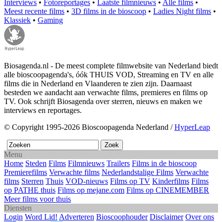
Interviews
•
Fotoreportages
•
Laatste filmnieuws
•
Alle films
•
Meest recente films
•
3D films in de bioscoop
•
Ladies Night films
•
Klassiek
•
Gaming
Biosagenda.nl - De meest complete filmwebsite van Nederland biedt
alle bioscoopagenda's, óók THUIS VOD, Streaming en TV en alle
films die in Nederland en Vlaanderen te zien zijn. Daarnaast
besteden we aandacht aan verwachte films, premieres en films op
TV. Ook schrijft Biosagenda over sterren, nieuws en maken we
interviews en reportages.
© Copyright 1995-2026 Bioscoopagenda Nederland /
HyperLeap
Menu
Home
Steden
Films
Filmnieuws
Trailers
Films in de bioscoop
Premierefilms
Verwachte films
Nederlandstalige Films
Verwachte
films
Sterren
Thuis
VOD-nieuws
Films op TV
Kinderfilms
Films
op PATHE thuis
Films op mejane.com
Films op CINEMEMBER
Meer films voor thuis
Diensten
Login
Word Lid!
Adverteren
Bioscoophouder
Disclaimer
Over ons