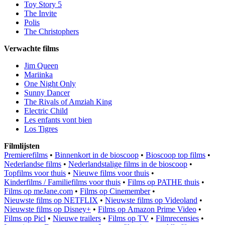
Toy Story 5
The Invite
Polis
The Christophers
Verwachte films
Jim Queen
Mariinka
One Night Only
Sunny Dancer
The Rivals of Amziah King
Electric Child
Les enfants vont bien
Los Tigres
Filmlijsten
Premierefilms
•
Binnenkort in de bioscoop
•
Bioscoop top films
•
Nederlandse films
•
Nederlandstalige films in de bioscoop
•
Topfilms voor thuis
•
Nieuwe films voor thuis
•
Kinderfilms / Familiefilms voor thuis
•
Films op PATHE thuis
•
Films op meJane.com
•
Films op Cinemember
•
Nieuwste films op NETFLIX
•
Nieuwste films op Videoland
•
Nieuwste films op Disney+
•
Films op Amazon Prime Video
•
Films op Picl
•
Nieuwe trailers
•
Films op TV
•
Filmrecensies
•