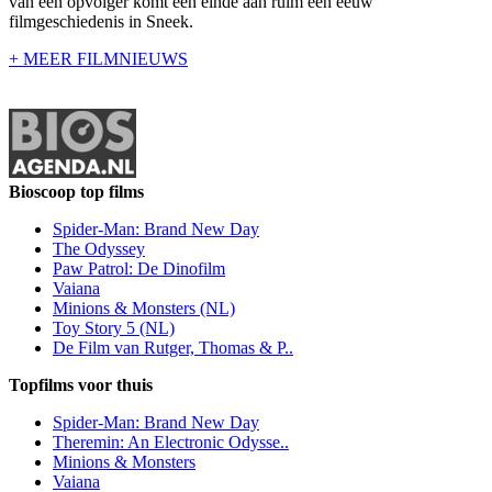
van een opvolger komt een einde aan ruim een eeuw
filmgeschiedenis in Sneek.
+ MEER FILMNIEUWS
Bioscoop top films
Spider-Man: Brand New Day
The Odyssey
Paw Patrol: De Dinofilm
Vaiana
Minions & Monsters (NL)
Toy Story 5 (NL)
De Film van Rutger, Thomas & P..
Topfilms voor thuis
Spider-Man: Brand New Day
Theremin: An Electronic Odysse..
Minions & Monsters
Vaiana