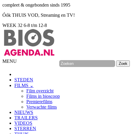
compleet & ongebonden sinds 1995
Óók THUIS VOD, Streaming en TV!
WEEK 32
6-8 t/m 12-8
MENU
STEDEN
FILMS ⌄
Film overzicht
Films in bioscoop
Premierefilms
Verwachte films
NIEUWS
TRAILERS
VIDEOS
STERREN