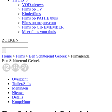
THUIS ⌄
VOD-nieuws
Films op TV
Kinderfilms
Films op PATHE thuis
Films op mejane.com
Films op CINEMEMBER
Meer films voor thuis
ZOEKEN
Home
>
Films
>
Een Schitterend Gebrek
> Filmagenda
Een Schitterend Gebrek
Overzicht
Trailer/Stills
Meningen
Nieuws
Details
Koop/Huur