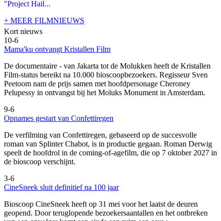
"Project Hail...
+ MEER FILMNIEUWS
Kort nieuws
10-6
Mama'ku ontvangt Kristallen Film
De documentaire
- van Jakarta tot de Molukken heeft de Kristallen
Film-status bereikt na 10.000 bioscoopbezoekers. Regisseur Sven
Peetoom nam de prijs samen met hoofdpersonage Cheroney
Pelupessy in ontvangst bij het Moluks Monument in Amsterdam.
9-6
Opnames gestart van Confettiregen
De verfilming van Confettiregen, gebaseerd op de succesvolle
roman van Splinter Chabot, is in productie gegaan. Roman Derwig
speelt de hoofdrol in de coming-of-agefilm, die op 7 oktober 2027 in
de bioscoop verschijnt.
3-6
CineSneek sluit definitief na 100 jaar
Bioscoop CineSneek heeft op 31 mei voor het laatst de deuren
geopend. Door teruglopende bezoekersaantallen en het ontbreken