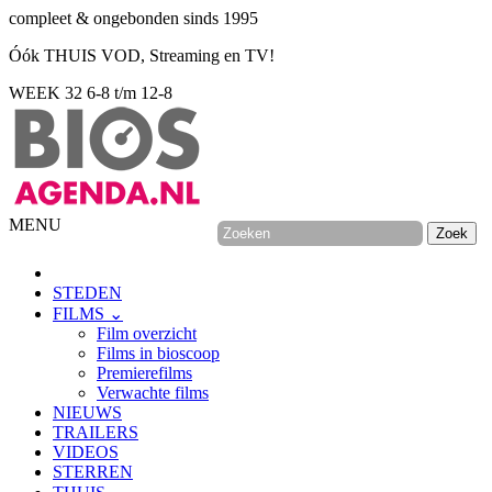
compleet & ongebonden sinds 1995
Óók THUIS VOD, Streaming en TV!
WEEK 32
6-8 t/m 12-8
MENU
STEDEN
FILMS ⌄
Film overzicht
Films in bioscoop
Premierefilms
Verwachte films
NIEUWS
TRAILERS
VIDEOS
STERREN