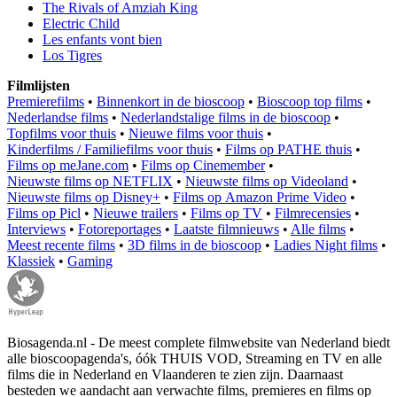
The Rivals of Amziah King
Electric Child
Les enfants vont bien
Los Tigres
Filmlijsten
Premierefilms
•
Binnenkort in de bioscoop
•
Bioscoop top films
•
Nederlandse films
•
Nederlandstalige films in de bioscoop
•
Topfilms voor thuis
•
Nieuwe films voor thuis
•
Kinderfilms / Familiefilms voor thuis
•
Films op PATHE thuis
•
Films op meJane.com
•
Films op Cinemember
•
Nieuwste films op NETFLIX
•
Nieuwste films op Videoland
•
Nieuwste films op Disney+
•
Films op Amazon Prime Video
•
Films op Picl
•
Nieuwe trailers
•
Films op TV
•
Filmrecensies
•
Interviews
•
Fotoreportages
•
Laatste filmnieuws
•
Alle films
•
Meest recente films
•
3D films in de bioscoop
•
Ladies Night films
•
Klassiek
•
Gaming
Biosagenda.nl - De meest complete filmwebsite van Nederland biedt
alle bioscoopagenda's, óók THUIS VOD, Streaming en TV en alle
films die in Nederland en Vlaanderen te zien zijn. Daarnaast
besteden we aandacht aan verwachte films, premieres en films op