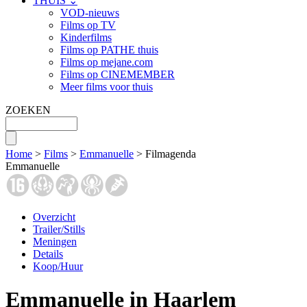
THUIS ⌄
VOD-nieuws
Films op TV
Kinderfilms
Films op PATHE thuis
Films op mejane.com
Films op CINEMEMBER
Meer films voor thuis
ZOEKEN
Home
>
Films
>
Emmanuelle
> Filmagenda
Emmanuelle
Overzicht
Trailer/Stills
Meningen
Details
Koop/Huur
Emmanuelle in Haarlem