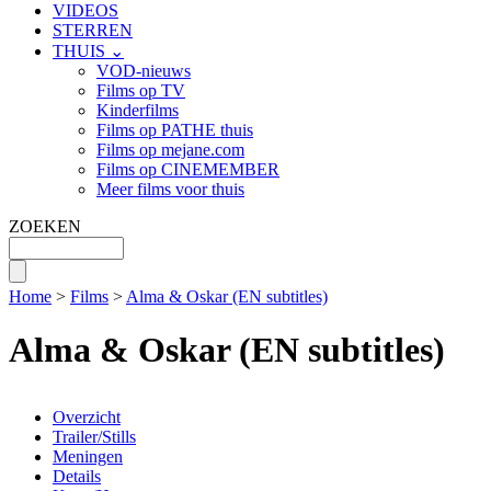
VIDEOS
STERREN
THUIS ⌄
VOD-nieuws
Films op TV
Kinderfilms
Films op PATHE thuis
Films op mejane.com
Films op CINEMEMBER
Meer films voor thuis
ZOEKEN
Home
>
Films
>
Alma & Oskar (EN subtitles)
Alma & Oskar (EN subtitles)
Overzicht
Trailer/Stills
Meningen
Details