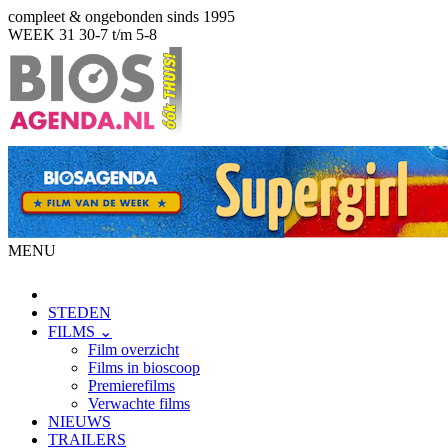
compleet & ongebonden sinds 1995
WEEK 31
30-7 t/m 5-8
MENU
STEDEN
FILMS ⌄
Film overzicht
Films in bioscoop
Premierefilms
Verwachte films
NIEUWS
TRAILERS