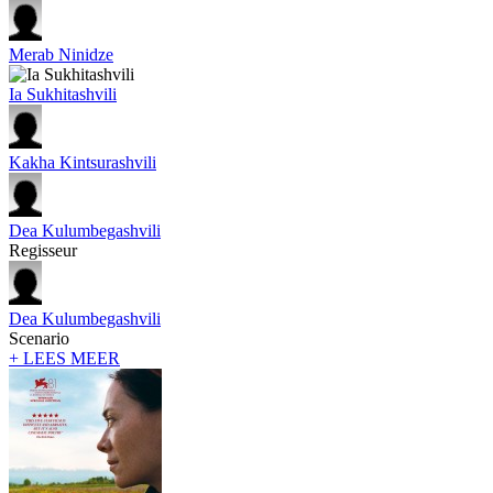
Merab Ninidze
Ia Sukhitashvili
Kakha Kintsurashvili
Dea Kulumbegashvili
Regisseur
Dea Kulumbegashvili
Scenario
+ LEES MEER