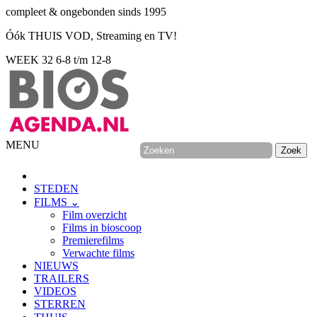
compleet & ongebonden sinds 1995
Óók THUIS VOD, Streaming en TV!
WEEK 32
6-8 t/m 12-8
MENU
STEDEN
FILMS ⌄
Film overzicht
Films in bioscoop
Premierefilms
Verwachte films
NIEUWS
TRAILERS
VIDEOS
STERREN