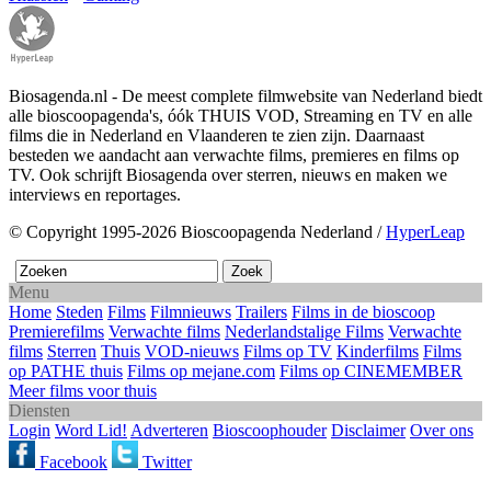
Biosagenda.nl - De meest complete filmwebsite van Nederland biedt
alle bioscoopagenda's, óók THUIS VOD, Streaming en TV en alle
films die in Nederland en Vlaanderen te zien zijn. Daarnaast
besteden we aandacht aan verwachte films, premieres en films op
TV. Ook schrijft Biosagenda over sterren, nieuws en maken we
interviews en reportages.
© Copyright 1995-2026 Bioscoopagenda Nederland /
HyperLeap
Menu
Home
Steden
Films
Filmnieuws
Trailers
Films in de bioscoop
Premierefilms
Verwachte films
Nederlandstalige Films
Verwachte
films
Sterren
Thuis
VOD-nieuws
Films op TV
Kinderfilms
Films
op PATHE thuis
Films op mejane.com
Films op CINEMEMBER
Meer films voor thuis
Diensten
Login
Word Lid!
Adverteren
Bioscoophouder
Disclaimer
Over ons
Facebook
Twitter