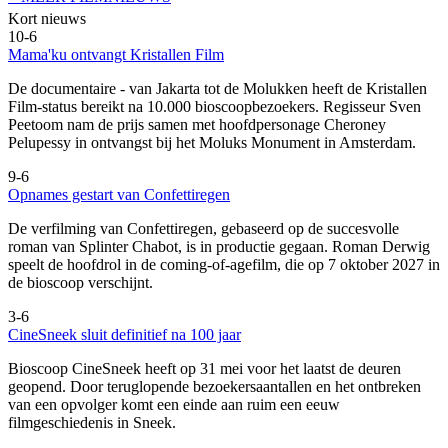
Kort nieuws
10-6
Mama'ku ontvangt Kristallen Film
De documentaire
- van Jakarta tot de Molukken heeft de Kristallen
Film-status bereikt na 10.000 bioscoopbezoekers. Regisseur Sven
Peetoom nam de prijs samen met hoofdpersonage Cheroney
Pelupessy in ontvangst bij het Moluks Monument in Amsterdam.
9-6
Opnames gestart van Confettiregen
De verfilming van Confettiregen, gebaseerd op de succesvolle
roman van Splinter Chabot, is in productie gegaan. Roman Derwig
speelt de hoofdrol in de coming-of-agefilm, die op 7 oktober 2027 in
de bioscoop verschijnt.
3-6
CineSneek sluit definitief na 100 jaar
Bioscoop CineSneek heeft op 31 mei voor het laatst de deuren
geopend. Door teruglopende bezoekersaantallen en het ontbreken
van een opvolger komt een einde aan ruim een eeuw
filmgeschiedenis in Sneek.