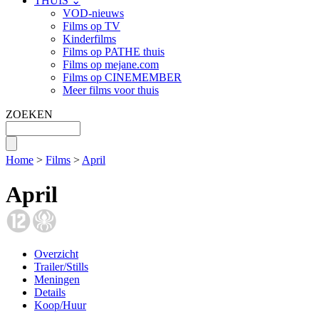
THUIS ⌄
VOD-nieuws
Films op TV
Kinderfilms
Films op PATHE thuis
Films op mejane.com
Films op CINEMEMBER
Meer films voor thuis
ZOEKEN
Home
>
Films
>
April
April
Overzicht
Trailer/Stills
Meningen
Details
Koop/Huur