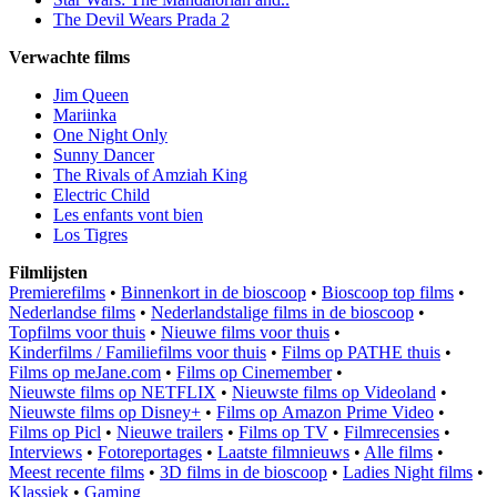
The Devil Wears Prada 2
Verwachte films
Jim Queen
Mariinka
One Night Only
Sunny Dancer
The Rivals of Amziah King
Electric Child
Les enfants vont bien
Los Tigres
Filmlijsten
Premierefilms
•
Binnenkort in de bioscoop
•
Bioscoop top films
•
Nederlandse films
•
Nederlandstalige films in de bioscoop
•
Topfilms voor thuis
•
Nieuwe films voor thuis
•
Kinderfilms / Familiefilms voor thuis
•
Films op PATHE thuis
•
Films op meJane.com
•
Films op Cinemember
•
Nieuwste films op NETFLIX
•
Nieuwste films op Videoland
•
Nieuwste films op Disney+
•
Films op Amazon Prime Video
•
Films op Picl
•
Nieuwe trailers
•
Films op TV
•
Filmrecensies
•
Interviews
•
Fotoreportages
•
Laatste filmnieuws
•
Alle films
•
Meest recente films
•
3D films in de bioscoop
•
Ladies Night films
•
Klassiek
•
Gaming