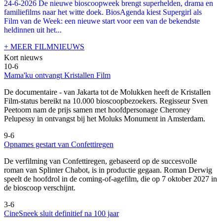
24-6-2026 De nieuwe bioscoopweek brengt superhelden, drama en
familiefilms naar het witte doek. BiosAgenda kiest Supergirl als
Film van de Week: een nieuwe start voor een van de bekendste
heldinnen uit het...
+ MEER FILMNIEUWS
Kort nieuws
10-6
Mama'ku ontvangt Kristallen Film
De documentaire
- van Jakarta tot de Molukken heeft de Kristallen
Film-status bereikt na 10.000 bioscoopbezoekers. Regisseur Sven
Peetoom nam de prijs samen met hoofdpersonage Cheroney
Pelupessy in ontvangst bij het Moluks Monument in Amsterdam.
9-6
Opnames gestart van Confettiregen
De verfilming van Confettiregen, gebaseerd op de succesvolle
roman van Splinter Chabot, is in productie gegaan. Roman Derwig
speelt de hoofdrol in de coming-of-agefilm, die op 7 oktober 2027 in
de bioscoop verschijnt.
3-6
CineSneek sluit definitief na 100 jaar