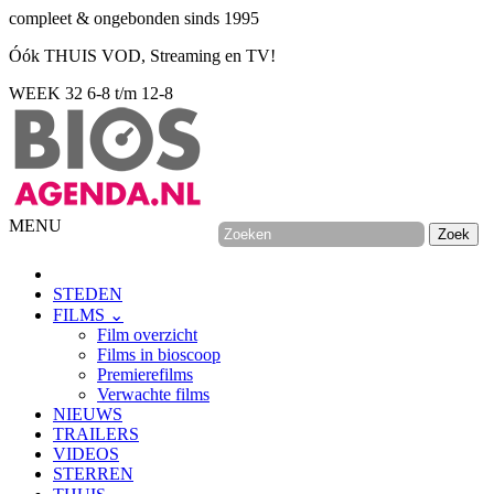
compleet & ongebonden sinds 1995
Óók THUIS VOD, Streaming en TV!
WEEK 32
6-8 t/m 12-8
MENU
STEDEN
FILMS ⌄
Film overzicht
Films in bioscoop
Premierefilms
Verwachte films
NIEUWS
TRAILERS
VIDEOS
STERREN