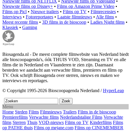
Nieuwste films op NETFLIX
•
Nieuwste films op Videoland
•
Nieuwste films op Disney+
•
Films op Amazon Prime Video
•
Films op Picl
•
Nieuwe trailers
•
Films op TV
•
Filmrecensies
•
Interviews
•
Fotoreportages
•
Laatste filmnieuws
•
Alle films
•
Meest recente films
•
3D films in de bioscoop
•
Ladies Night films
•
Klassiek
•
Gaming
Biosagenda.nl - De meest complete filmwebsite van Nederland biedt
alle bioscoopagenda's, óók THUIS VOD, Streaming en TV en alle
films die in Nederland en Vlaanderen te zien zijn. Daarnaast
besteden we aandacht aan verwachte films, premieres en films op
TV. Ook schrijft Biosagenda over sterren, nieuws en maken we
interviews en reportages.
© Copyright 1995-2026 Bioscoopagenda Nederland /
HyperLeap
Menu
Home
Steden
Films
Filmnieuws
Trailers
Films in de bioscoop
Premierefilms
Verwachte films
Nederlandstalige Films
Verwachte
films
Sterren
Thuis
VOD-nieuws
Films op TV
Kinderfilms
Films
op PATHE thuis
Films op mejane.com
Films op CINEMEMBER