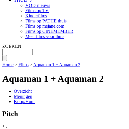
THUIS ⌄
VOD-nieuws
Films op TV
Kinderfilms
Films op PATHE thuis
Films op mejane.com
Films op CINEMEMBER
Meer films voor thuis
ZOEKEN
Home
>
Films
>
Aquaman 1 + Aquaman 2
Aquaman 1 + Aquaman 2
Overzicht
Meningen
Koop/Huur
Pitch
+
.