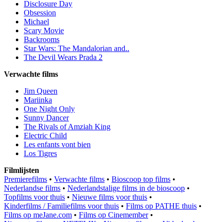
Disclosure Day
Obsession
Michael
Scary Movie
Backrooms
Star Wars: The Mandalorian and..
The Devil Wears Prada 2
Verwachte films
Jim Queen
Mariinka
One Night Only
Sunny Dancer
The Rivals of Amziah King
Electric Child
Les enfants vont bien
Los Tigres
Filmlijsten
Premierefilms
•
Verwachte films
•
Bioscoop top films
•
Nederlandse films
•
Nederlandstalige films in de bioscoop
•
Topfilms voor thuis
•
Nieuwe films voor thuis
•
Kinderfilms / Familiefilms voor thuis
•
Films op PATHE thuis
•
Films op meJane.com
•
Films op Cinemember
•