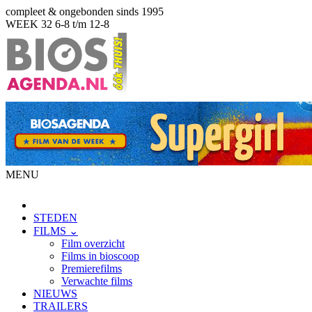
compleet & ongebonden sinds 1995
WEEK 32
6-8 t/m 12-8
MENU
STEDEN
FILMS ⌄
Film overzicht
Films in bioscoop
Premierefilms
Verwachte films
NIEUWS
TRAILERS