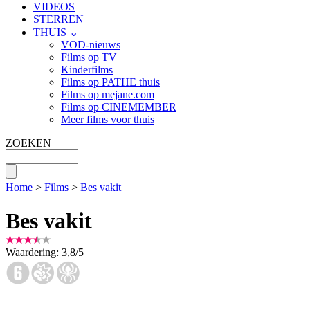
VIDEOS
STERREN
THUIS ⌄
VOD-nieuws
Films op TV
Kinderfilms
Films op PATHE thuis
Films op mejane.com
Films op CINEMEMBER
Meer films voor thuis
ZOEKEN
Home
>
Films
>
Bes vakit
Bes vakit
Waardering:
3,8
/
5