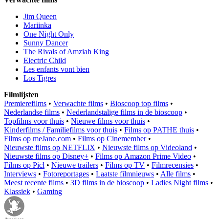
Jim Queen
Mariinka
One Night Only
Sunny Dancer
The Rivals of Amziah King
Electric Child
Les enfants vont bien
Los Tigres
Filmlijsten
Premierefilms
•
Verwachte films
•
Bioscoop top films
•
Nederlandse films
•
Nederlandstalige films in de bioscoop
•
Topfilms voor thuis
•
Nieuwe films voor thuis
•
Kinderfilms / Familiefilms voor thuis
•
Films op PATHE thuis
•
Films op meJane.com
•
Films op Cinemember
•
Nieuwste films op NETFLIX
•
Nieuwste films op Videoland
•
Nieuwste films op Disney+
•
Films op Amazon Prime Video
•
Films op Picl
•
Nieuwe trailers
•
Films op TV
•
Filmrecensies
•
Interviews
•
Fotoreportages
•
Laatste filmnieuws
•
Alle films
•
Meest recente films
•
3D films in de bioscoop
•
Ladies Night films
•
Klassiek
•
Gaming