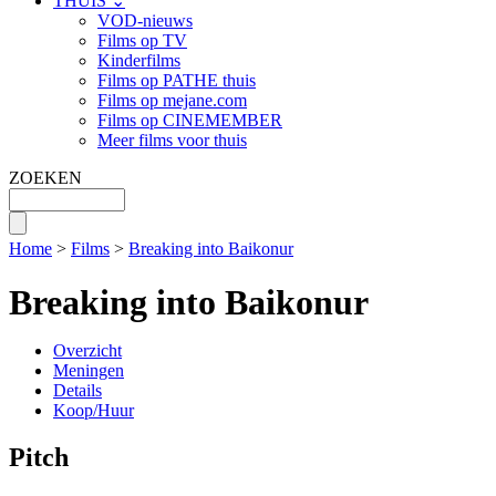
THUIS ⌄
VOD-nieuws
Films op TV
Kinderfilms
Films op PATHE thuis
Films op mejane.com
Films op CINEMEMBER
Meer films voor thuis
ZOEKEN
Home
>
Films
>
Breaking into Baikonur
Breaking into Baikonur
Overzicht
Meningen
Details
Koop/Huur
Pitch