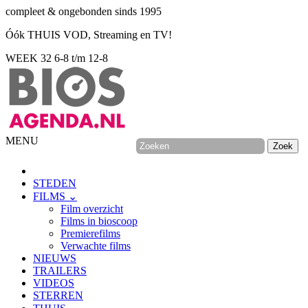
compleet & ongebonden sinds 1995
Óók THUIS VOD, Streaming en TV!
WEEK 32
6-8 t/m 12-8
MENU
STEDEN
FILMS ⌄
Film overzicht
Films in bioscoop
Premierefilms
Verwachte films
NIEUWS
TRAILERS
VIDEOS
STERREN