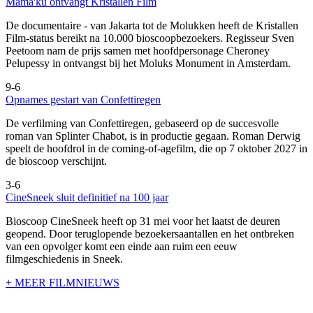
Mama'ku ontvangt Kristallen Film
De documentaire
- van Jakarta tot de Molukken heeft de Kristallen
Film-status bereikt na 10.000 bioscoopbezoekers. Regisseur Sven
Peetoom nam de prijs samen met hoofdpersonage Cheroney
Pelupessy in ontvangst bij het Moluks Monument in Amsterdam.
9-6
Opnames gestart van Confettiregen
De verfilming van Confettiregen, gebaseerd op de succesvolle
roman van Splinter Chabot, is in productie gegaan. Roman Derwig
speelt de hoofdrol in de coming-of-agefilm, die op 7 oktober 2027 in
de bioscoop verschijnt.
3-6
CineSneek sluit definitief na 100 jaar
Bioscoop CineSneek heeft op 31 mei voor het laatst de deuren
geopend. Door teruglopende bezoekersaantallen en het ontbreken
van een opvolger komt een einde aan ruim een eeuw
filmgeschiedenis in Sneek.
+ MEER FILMNIEUWS