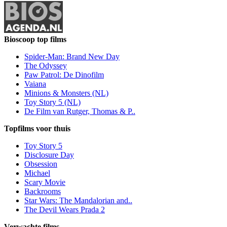
Bioscoop top films
Spider-Man: Brand New Day
The Odyssey
Paw Patrol: De Dinofilm
Vaiana
Minions & Monsters (NL)
Toy Story 5 (NL)
De Film van Rutger, Thomas & P..
Topfilms voor thuis
Toy Story 5
Disclosure Day
Obsession
Michael
Scary Movie
Backrooms
Star Wars: The Mandalorian and..
The Devil Wears Prada 2
Verwachte films