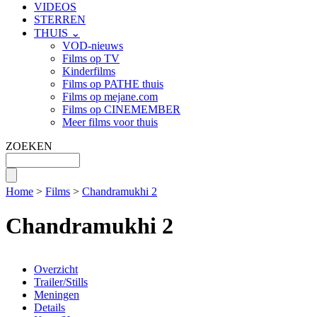
VIDEOS
STERREN
THUIS ⌄
VOD-nieuws
Films op TV
Kinderfilms
Films op PATHE thuis
Films op mejane.com
Films op CINEMEMBER
Meer films voor thuis
ZOEKEN
Home
>
Films
>
Chandramukhi 2
Chandramukhi 2
Overzicht
Trailer/Stills
Meningen
Details