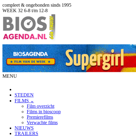
compleet & ongebonden sinds 1995
WEEK 32
6-8 t/m 12-8
MENU
STEDEN
FILMS ⌄
Film overzicht
Films in bioscoop
Premierefilms
Verwachte films
NIEUWS
TRAILERS