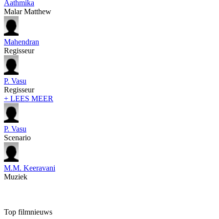
Aathmika
Malar Matthew
Mahendran
Regisseur
P. Vasu
Regisseur
+ LEES MEER
P. Vasu
Scenario
M.M. Keeravani
Muziek
Top filmnieuws