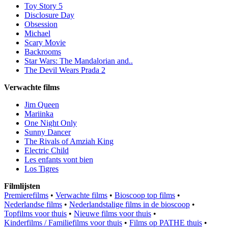
Toy Story 5
Disclosure Day
Obsession
Michael
Scary Movie
Backrooms
Star Wars: The Mandalorian and..
The Devil Wears Prada 2
Verwachte films
Jim Queen
Mariinka
One Night Only
Sunny Dancer
The Rivals of Amziah King
Electric Child
Les enfants vont bien
Los Tigres
Filmlijsten
Premierefilms
•
Verwachte films
•
Bioscoop top films
•
Nederlandse films
•
Nederlandstalige films in de bioscoop
•
Topfilms voor thuis
•
Nieuwe films voor thuis
•
Kinderfilms / Familiefilms voor thuis
•
Films op PATHE thuis
•