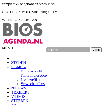
compleet & ongebonden sinds 1995
Óók THUIS VOD, Streaming en TV!
WEEK 32
6-8 t/m 12-8
MENU
STEDEN
FILMS ⌄
Film overzicht
Films in bioscoop
Premierefilms
Verwachte films
NIEUWS
TRAILERS
VIDEOS
STERREN