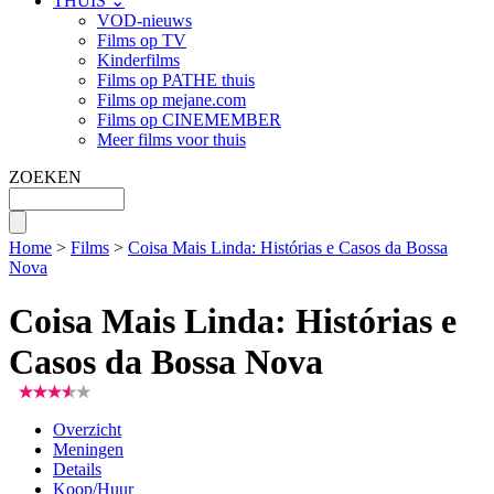
THUIS ⌄
VOD-nieuws
Films op TV
Kinderfilms
Films op PATHE thuis
Films op mejane.com
Films op CINEMEMBER
Meer films voor thuis
ZOEKEN
Home
>
Films
>
Coisa Mais Linda: Histórias e Casos da Bossa
Nova
Coisa Mais Linda: Histórias e
Casos da Bossa Nova
Overzicht
Meningen
Details
Koop/Huur