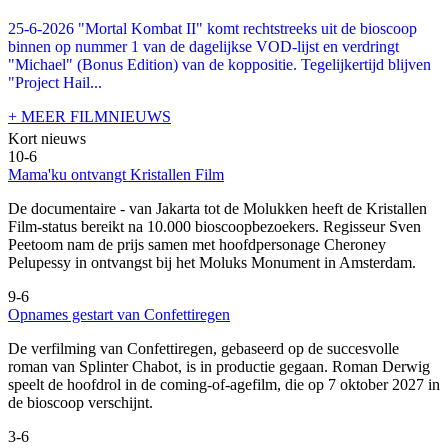
25-6-2026 "Mortal Kombat II" komt rechtstreeks uit de bioscoop
binnen op nummer 1 van de dagelijkse VOD-lijst en verdringt
"Michael" (Bonus Edition) van de koppositie. Tegelijkertijd blijven
"Project Hail...
+ MEER FILMNIEUWS
Kort nieuws
10-6
Mama'ku ontvangt Kristallen Film
De documentaire
- van Jakarta tot de Molukken heeft de Kristallen
Film-status bereikt na 10.000 bioscoopbezoekers. Regisseur Sven
Peetoom nam de prijs samen met hoofdpersonage Cheroney
Pelupessy in ontvangst bij het Moluks Monument in Amsterdam.
9-6
Opnames gestart van Confettiregen
De verfilming van Confettiregen, gebaseerd op de succesvolle
roman van Splinter Chabot, is in productie gegaan. Roman Derwig
speelt de hoofdrol in de coming-of-agefilm, die op 7 oktober 2027 in
de bioscoop verschijnt.
3-6