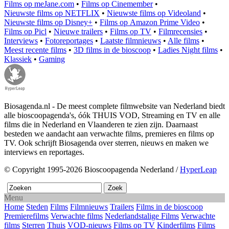
Films op meJane.com
•
Films op Cinemember
•
Nieuwste films op NETFLIX
•
Nieuwste films op Videoland
•
Nieuwste films op Disney+
•
Films op Amazon Prime Video
•
Films op Picl
•
Nieuwe trailers
•
Films op TV
•
Filmrecensies
•
Interviews
•
Fotoreportages
•
Laatste filmnieuws
•
Alle films
•
Meest recente films
•
3D films in de bioscoop
•
Ladies Night films
•
Klassiek
•
Gaming
Biosagenda.nl - De meest complete filmwebsite van Nederland biedt
alle bioscoopagenda's, óók THUIS VOD, Streaming en TV en alle
films die in Nederland en Vlaanderen te zien zijn. Daarnaast
besteden we aandacht aan verwachte films, premieres en films op
TV. Ook schrijft Biosagenda over sterren, nieuws en maken we
interviews en reportages.
© Copyright 1995-2026 Bioscoopagenda Nederland /
HyperLeap
Menu
Home
Steden
Films
Filmnieuws
Trailers
Films in de bioscoop
Premierefilms
Verwachte films
Nederlandstalige Films
Verwachte
films
Sterren
Thuis
VOD-nieuws
Films op TV
Kinderfilms
Films