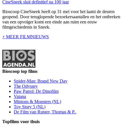
CineSneek sluit definitief na 100 jaar
Bioscoop CineSneek heeft op 31 mei voor het laatst de deuren
geopend. Door teruglopende bezoekersaantallen en het ontbreken
van een opvolger komt een einde aan ruim een eeuw
filmgeschiedenis in Sneek.
+ MEER FILMNIEUWS
Bioscoop top films
Spider-Man: Brand New Day
The Odyssey
Paw Patrol: De Dinofilm
Vaiana
Minions & Monsters (NL)
Toy Story 5 (NL)
De Film van Rutger, Thomas & P..
Topfilms voor thuis