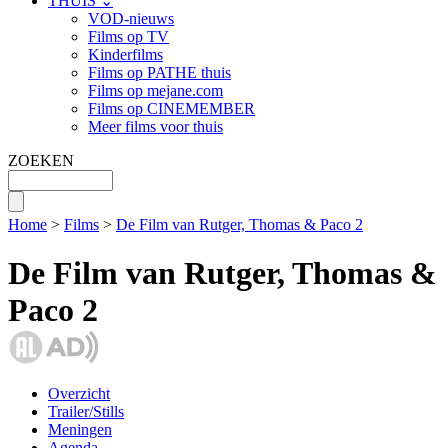
THUIS ⌄
VOD-nieuws
Films op TV
Kinderfilms
Films op PATHE thuis
Films op mejane.com
Films op CINEMEMBER
Meer films voor thuis
ZOEKEN
Home
>
Films
>
De Film van Rutger, Thomas & Paco 2
De Film van Rutger, Thomas &
Paco 2
Overzicht
Trailer/Stills
Meningen
Agenda