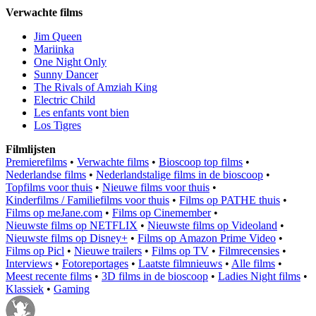
Verwachte films
Jim Queen
Mariinka
One Night Only
Sunny Dancer
The Rivals of Amziah King
Electric Child
Les enfants vont bien
Los Tigres
Filmlijsten
Premierefilms
•
Verwachte films
•
Bioscoop top films
•
Nederlandse films
•
Nederlandstalige films in de bioscoop
•
Topfilms voor thuis
•
Nieuwe films voor thuis
•
Kinderfilms / Familiefilms voor thuis
•
Films op PATHE thuis
•
Films op meJane.com
•
Films op Cinemember
•
Nieuwste films op NETFLIX
•
Nieuwste films op Videoland
•
Nieuwste films op Disney+
•
Films op Amazon Prime Video
•
Films op Picl
•
Nieuwe trailers
•
Films op TV
•
Filmrecensies
•
Interviews
•
Fotoreportages
•
Laatste filmnieuws
•
Alle films
•
Meest recente films
•
3D films in de bioscoop
•
Ladies Night films
•
Klassiek
•
Gaming