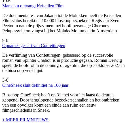
10-6
Mama'ku ontvangt Kristallen Film
De documentaire
- van Jakarta tot de Molukken heeft de Kristallen
Film-status bereikt na 10.000 bioscoopbezoekers. Regisseur Sven
Peetoom nam de prijs samen met hoofdpersonage Cheroney
Pelupessy in ontvangst bij het Moluks Monument in Amsterdam.
9-6
Opnames gestart van Confettiregen
De verfilming van Confettiregen, gebaseerd op de succesvolle
roman van Splinter Chabot, is in productie gegaan. Roman Derwig
speelt de hoofdrol in de coming-of-agefilm, die op 7 oktober 2027 in
de bioscoop verschijnt.
3-6
CineSneek sluit definitief na 100 jaar
Bioscoop CineSneek heeft op 31 mei voor het laatst de deuren
geopend. Door teruglopende bezoekersaantallen en het ontbreken
van een opvolger komt een einde aan ruim een eeuw
filmgeschiedenis in Sneek.
+ MEER FILMNIEUWS