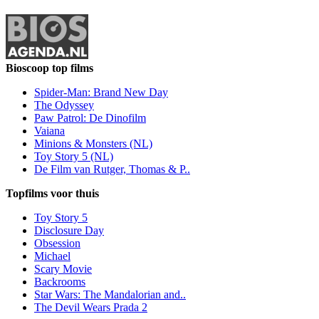
Bioscoop top films
Spider-Man: Brand New Day
The Odyssey
Paw Patrol: De Dinofilm
Vaiana
Minions & Monsters (NL)
Toy Story 5 (NL)
De Film van Rutger, Thomas & P..
Topfilms voor thuis
Toy Story 5
Disclosure Day
Obsession
Michael
Scary Movie
Backrooms
Star Wars: The Mandalorian and..
The Devil Wears Prada 2