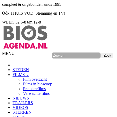
compleet & ongebonden sinds 1995
Óók THUIS VOD, Streaming en TV!
WEEK 32
6-8 t/m 12-8
MENU
STEDEN
FILMS ⌄
Film overzicht
Films in bioscoop
Premierefilms
Verwachte films
NIEUWS
TRAILERS
VIDEOS
STERREN