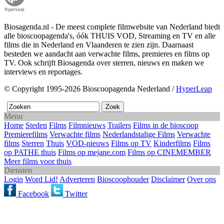
Biosagenda.nl - De meest complete filmwebsite van Nederland biedt
alle bioscoopagenda's, óók THUIS VOD, Streaming en TV en alle
films die in Nederland en Vlaanderen te zien zijn. Daarnaast
besteden we aandacht aan verwachte films, premieres en films op
TV. Ook schrijft Biosagenda over sterren, nieuws en maken we
interviews en reportages.
© Copyright 1995-2026 Bioscoopagenda Nederland /
HyperLeap
Menu
Home
Steden
Films
Filmnieuws
Trailers
Films in de bioscoop
Premierefilms
Verwachte films
Nederlandstalige Films
Verwachte
films
Sterren
Thuis
VOD-nieuws
Films op TV
Kinderfilms
Films
op PATHE thuis
Films op mejane.com
Films op CINEMEMBER
Meer films voor thuis
Diensten
Login
Word Lid!
Adverteren
Bioscoophouder
Disclaimer
Over ons
Facebook
Twitter