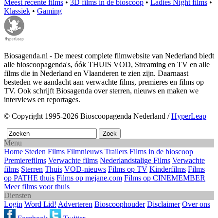
Meest recente films
•
3D films in de bioscoop
•
Ladies Night films
•
Klassiek
•
Gaming
Biosagenda.nl - De meest complete filmwebsite van Nederland biedt
alle bioscoopagenda's, óók THUIS VOD, Streaming en TV en alle
films die in Nederland en Vlaanderen te zien zijn. Daarnaast
besteden we aandacht aan verwachte films, premieres en films op
TV. Ook schrijft Biosagenda over sterren, nieuws en maken we
interviews en reportages.
© Copyright 1995-2026 Bioscoopagenda Nederland /
HyperLeap
Menu
Home
Steden
Films
Filmnieuws
Trailers
Films in de bioscoop
Premierefilms
Verwachte films
Nederlandstalige Films
Verwachte
films
Sterren
Thuis
VOD-nieuws
Films op TV
Kinderfilms
Films
op PATHE thuis
Films op mejane.com
Films op CINEMEMBER
Meer films voor thuis
Diensten
Login
Word Lid!
Adverteren
Bioscoophouder
Disclaimer
Over ons