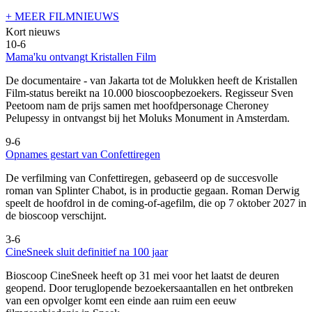
+ MEER FILMNIEUWS
Kort nieuws
10-6
Mama'ku ontvangt Kristallen Film
De documentaire
- van Jakarta tot de Molukken heeft de Kristallen
Film-status bereikt na 10.000 bioscoopbezoekers. Regisseur Sven
Peetoom nam de prijs samen met hoofdpersonage Cheroney
Pelupessy in ontvangst bij het Moluks Monument in Amsterdam.
9-6
Opnames gestart van Confettiregen
De verfilming van Confettiregen, gebaseerd op de succesvolle
roman van Splinter Chabot, is in productie gegaan. Roman Derwig
speelt de hoofdrol in de coming-of-agefilm, die op 7 oktober 2027 in
de bioscoop verschijnt.
3-6
CineSneek sluit definitief na 100 jaar
Bioscoop CineSneek heeft op 31 mei voor het laatst de deuren
geopend. Door teruglopende bezoekersaantallen en het ontbreken
van een opvolger komt een einde aan ruim een eeuw