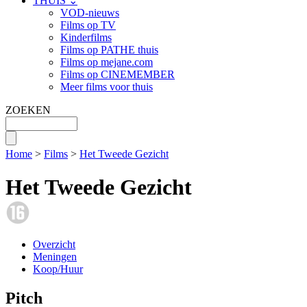
THUIS ⌄
VOD-nieuws
Films op TV
Kinderfilms
Films op PATHE thuis
Films op mejane.com
Films op CINEMEMBER
Meer films voor thuis
ZOEKEN
Home
>
Films
>
Het Tweede Gezicht
Het Tweede Gezicht
Overzicht
Meningen
Koop/Huur
Pitch