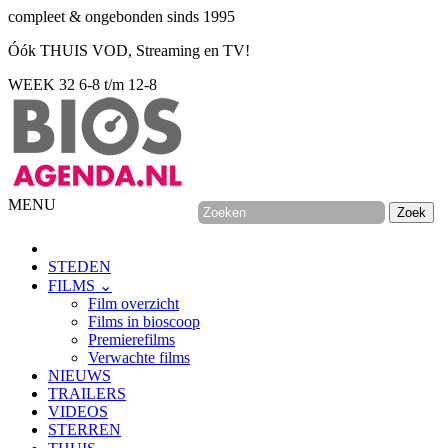
compleet & ongebonden sinds 1995
Óók THUIS VOD, Streaming en TV!
WEEK 32
6-8 t/m 12-8
MENU
STEDEN
FILMS ⌄
Film overzicht
Films in bioscoop
Premierefilms
Verwachte films
NIEUWS
TRAILERS
VIDEOS
STERREN