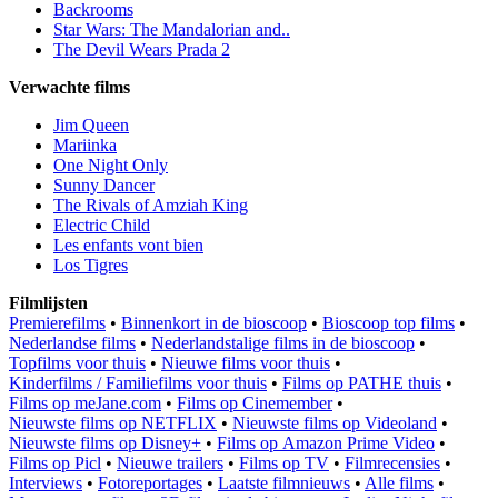
Backrooms
Star Wars: The Mandalorian and..
The Devil Wears Prada 2
Verwachte films
Jim Queen
Mariinka
One Night Only
Sunny Dancer
The Rivals of Amziah King
Electric Child
Les enfants vont bien
Los Tigres
Filmlijsten
Premierefilms
•
Binnenkort in de bioscoop
•
Bioscoop top films
•
Nederlandse films
•
Nederlandstalige films in de bioscoop
•
Topfilms voor thuis
•
Nieuwe films voor thuis
•
Kinderfilms / Familiefilms voor thuis
•
Films op PATHE thuis
•
Films op meJane.com
•
Films op Cinemember
•
Nieuwste films op NETFLIX
•
Nieuwste films op Videoland
•
Nieuwste films op Disney+
•
Films op Amazon Prime Video
•
Films op Picl
•
Nieuwe trailers
•
Films op TV
•
Filmrecensies
•
Interviews
•
Fotoreportages
•
Laatste filmnieuws
•
Alle films
•