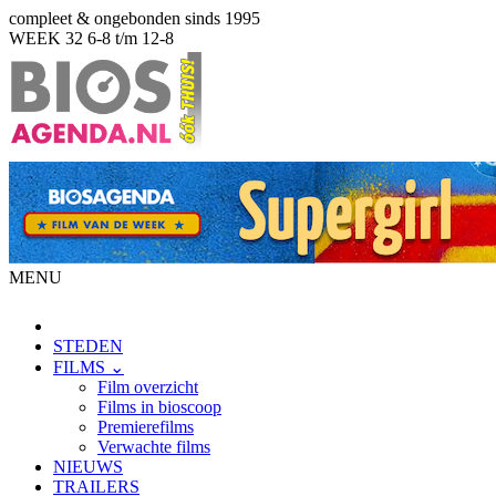
compleet & ongebonden sinds 1995
WEEK 32
6-8 t/m 12-8
MENU
STEDEN
FILMS ⌄
Film overzicht
Films in bioscoop
Premierefilms
Verwachte films
NIEUWS
TRAILERS