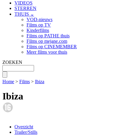
VIDEOS
STERREN
THUIS ⌄
VOD-nieuws
Films op TV
Kinderfilms
Films op PATHE thuis
Films op mejane.com
Films op CINEMEMBER
Meer films voor thuis
ZOEKEN
Home
>
Films
>
Ibiza
Ibiza
Overzicht
Trailer/Stills