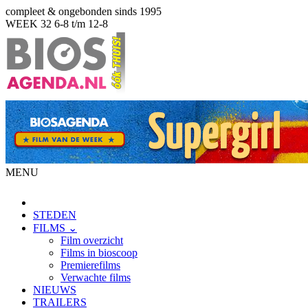
compleet & ongebonden sinds 1995
WEEK 32
6-8 t/m 12-8
MENU
STEDEN
FILMS ⌄
Film overzicht
Films in bioscoop
Premierefilms
Verwachte films
NIEUWS
TRAILERS