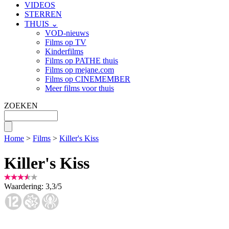
VIDEOS
STERREN
THUIS ⌄
VOD-nieuws
Films op TV
Kinderfilms
Films op PATHE thuis
Films op mejane.com
Films op CINEMEMBER
Meer films voor thuis
ZOEKEN
Home
>
Films
>
Killer's Kiss
Killer's Kiss
Waardering:
3,3
/
5