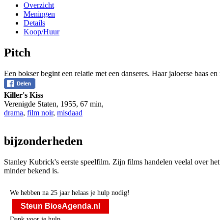
Overzicht
Meningen
Details
Koop/Huur
Pitch
Een bokser begint een relatie met een danseres. Haar jaloerse baas en
Killer's Kiss
Verenigde Staten
,
1955
,
67 min
,
drama
,
film noir
,
misdaad
bijzonderheden
Stanley Kubrick's eerste speelfilm. Zijn films handelen veelal over het
minder bekend is.
We hebben na 25 jaar helaas je hulp nodig!
Steun BiosAgenda.nl
Dank voor je hulp.