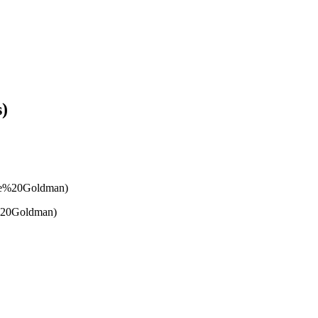
s)
%20Goldman)