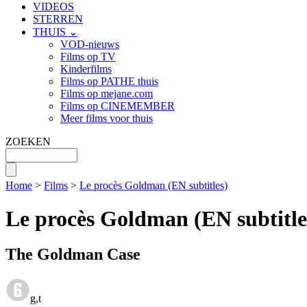
VIDEOS
STERREN
THUIS ⌄
VOD-nieuws
Films op TV
Kinderfilms
Films op PATHE thuis
Films op mejane.com
Films op CINEMEMBER
Meer films voor thuis
ZOEKEN
Home
>
Films
>
Le procès Goldman (EN subtitles)
Le procès Goldman (EN subtitle
The Goldman Case
g,t