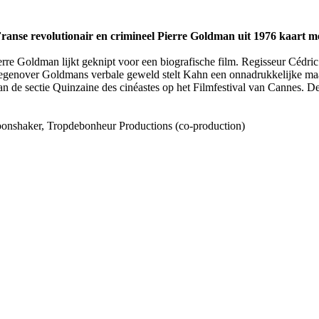
anse revolutionair en crimineel Pierre Goldman uit 1976 kaart me
rre Goldman lijkt geknipt voor een biografische film. Regisseur Cédric
Tegenover Goldmans verbale geweld stelt Kahn een onnadrukkelijke maa
n de sectie Quinzaine des cinéastes op het Filmfestival van Cannes. De 
Moonshaker, Tropdebonheur Productions (co-production)