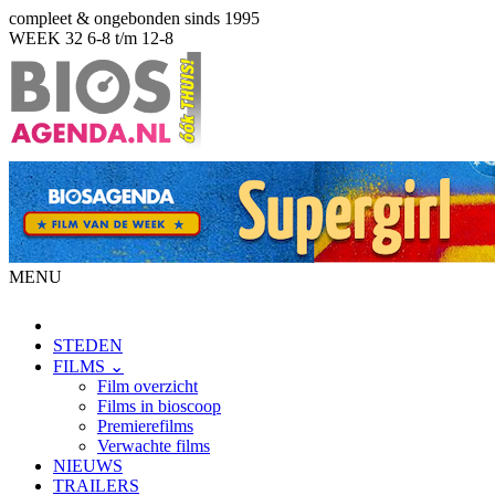
compleet & ongebonden sinds 1995
WEEK 32
6-8 t/m 12-8
MENU
STEDEN
FILMS ⌄
Film overzicht
Films in bioscoop
Premierefilms
Verwachte films
NIEUWS
TRAILERS