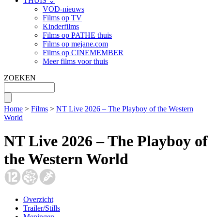
THUIS ⌄
VOD-nieuws
Films op TV
Kinderfilms
Films op PATHE thuis
Films op mejane.com
Films op CINEMEMBER
Meer films voor thuis
ZOEKEN
Home
>
Films
>
NT Live 2026 – The Playboy of the Western
World
NT Live 2026 – The Playboy of
the Western World
Overzicht
Trailer/Stills
Meningen