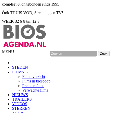
compleet & ongebonden sinds 1995
Óók THUIS VOD, Streaming en TV!
WEEK 32
6-8 t/m 12-8
MENU
STEDEN
FILMS ⌄
Film overzicht
Films in bioscoop
Premierefilms
Verwachte films
NIEUWS
TRAILERS
VIDEOS
STERREN