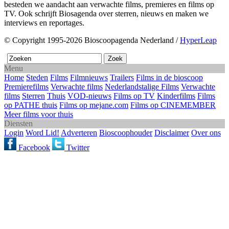
besteden we aandacht aan verwachte films, premieres en films op
TV. Ook schrijft Biosagenda over sterren, nieuws en maken we
interviews en reportages.
© Copyright 1995-2026 Bioscoopagenda Nederland /
HyperLeap
Menu
Home
Steden
Films
Filmnieuws
Trailers
Films in de bioscoop
Premierefilms
Verwachte films
Nederlandstalige Films
Verwachte
films
Sterren
Thuis
VOD-nieuws
Films op TV
Kinderfilms
Films
op PATHE thuis
Films op mejane.com
Films op CINEMEMBER
Meer films voor thuis
Diensten
Login
Word Lid!
Adverteren
Bioscoophouder
Disclaimer
Over ons
Facebook
Twitter