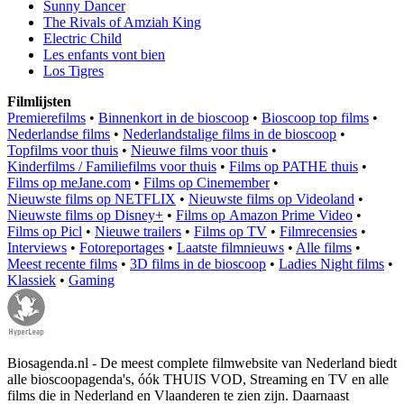
Sunny Dancer
The Rivals of Amziah King
Electric Child
Les enfants vont bien
Los Tigres
Filmlijsten
Premierefilms
•
Binnenkort in de bioscoop
•
Bioscoop top films
•
Nederlandse films
•
Nederlandstalige films in de bioscoop
•
Topfilms voor thuis
•
Nieuwe films voor thuis
•
Kinderfilms / Familiefilms voor thuis
•
Films op PATHE thuis
•
Films op meJane.com
•
Films op Cinemember
•
Nieuwste films op NETFLIX
•
Nieuwste films op Videoland
•
Nieuwste films op Disney+
•
Films op Amazon Prime Video
•
Films op Picl
•
Nieuwe trailers
•
Films op TV
•
Filmrecensies
•
Interviews
•
Fotoreportages
•
Laatste filmnieuws
•
Alle films
•
Meest recente films
•
3D films in de bioscoop
•
Ladies Night films
•
Klassiek
•
Gaming
Biosagenda.nl - De meest complete filmwebsite van Nederland biedt
alle bioscoopagenda's, óók THUIS VOD, Streaming en TV en alle
films die in Nederland en Vlaanderen te zien zijn. Daarnaast