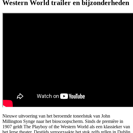
Western World trailer en bijzonderheden
Nieuwe uitvoering van het beroemde toneelstuk van John
Millington Synge naar het bioscoopscherm. Sinds de première in
1907 geldt The Playboy of the Western World als een klassieker van
het Ierse theater. Destijds veroorzaakte het stuk zelfs rellen in Dublin