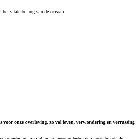
 het vitale belang van de oceaan.
 voor onze overleving, zo vol leven, verwondering en verrassing
e overleving, zo vol leven, verwondering en verrassing als de