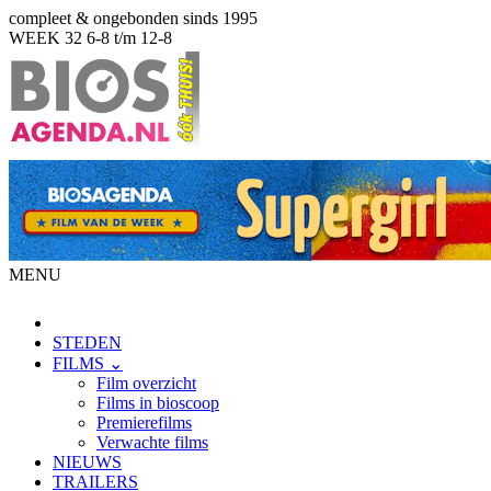
compleet & ongebonden sinds 1995
WEEK 32
6-8 t/m 12-8
MENU
STEDEN
FILMS ⌄
Film overzicht
Films in bioscoop
Premierefilms
Verwachte films
NIEUWS
TRAILERS