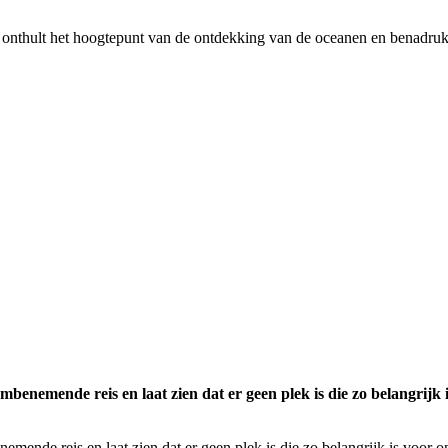
onthult het hoogtepunt van de ontdekking van de oceanen en benadrukt
mende reis en laat zien dat er geen plek is die zo belangrijk is
e reis en laat zien dat er geen plek is die zo belangrijk is voor onz