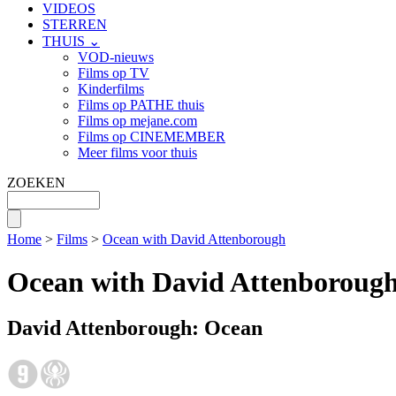
VIDEOS
STERREN
THUIS ⌄
VOD-nieuws
Films op TV
Kinderfilms
Films op PATHE thuis
Films op mejane.com
Films op CINEMEMBER
Meer films voor thuis
ZOEKEN
Home
>
Films
>
Ocean with David Attenborough
Ocean with David Attenboroug
David Attenborough: Ocean