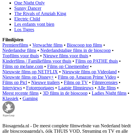
One Night Only
Sunny Dancer
The Rivals of Amziah King
Electric Child
Les enfants vont bien
Los Tigres
Filmlijsten
Premierefilms
•
Verwachte films
•
Bioscoop top films
•
Nederlandse films
•
Nederlandstalige films in de bioscoop
•
Topfilms voor thuis
•
Nieuwe films voor thuis
•
Kinderfilms / Familiefilms voor thuis
•
Films op PATHE thuis
•
Films op meJane.com
•
Films op Cinemember
•
Nieuwste films op NETFLIX
•
Nieuwste films op Videoland
•
Nieuwste films op Disney+
•
Films op Amazon Prime Video
•
Films op Picl
•
Nieuwe trailers
•
Films op TV
•
Filmrecensies
•
Interviews
•
Fotoreportages
•
Laatste filmnieuws
•
Alle films
•
Meest recente films
•
3D films in de bioscoop
•
Ladies Night films
•
Klassiek
•
Gaming
Biosagenda.nl - De meest complete filmwebsite van Nederland biedt
alle bioscoopagenda's, óók THUIS VOD, Streaming en TV en alle