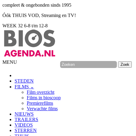
compleet & ongebonden sinds 1995
Óók THUIS VOD, Streaming en TV!
WEEK 32
6-8 t/m 12-8
MENU
STEDEN
FILMS ⌄
Film overzicht
Films in bioscoop
Premierefilms
Verwachte films
NIEUWS
TRAILERS
VIDEOS
STERREN