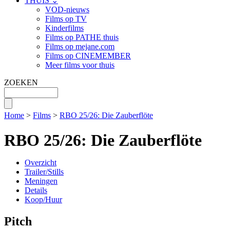
THUIS ⌄
VOD-nieuws
Films op TV
Kinderfilms
Films op PATHE thuis
Films op mejane.com
Films op CINEMEMBER
Meer films voor thuis
ZOEKEN
Home
>
Films
>
RBO 25/26: Die Zauberflöte
RBO 25/26: Die Zauberflöte
Overzicht
Trailer/Stills
Meningen
Details
Koop/Huur
Pitch