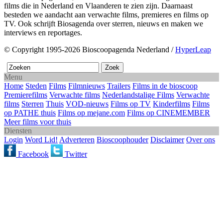
films die in Nederland en Vlaanderen te zien zijn. Daarnaast
besteden we aandacht aan verwachte films, premieres en films op
TV. Ook schrijft Biosagenda over sterren, nieuws en maken we
interviews en reportages.
© Copyright 1995-2026 Bioscoopagenda Nederland /
HyperLeap
Menu
Home
Steden
Films
Filmnieuws
Trailers
Films in de bioscoop
Premierefilms
Verwachte films
Nederlandstalige Films
Verwachte
films
Sterren
Thuis
VOD-nieuws
Films op TV
Kinderfilms
Films
op PATHE thuis
Films op mejane.com
Films op CINEMEMBER
Meer films voor thuis
Diensten
Login
Word Lid!
Adverteren
Bioscoophouder
Disclaimer
Over ons
Facebook
Twitter