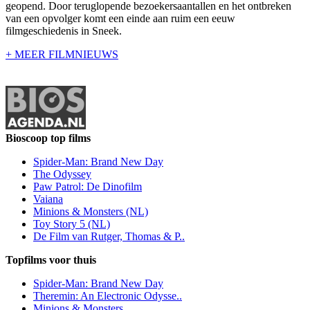
geopend. Door teruglopende bezoekersaantallen en het ontbreken
van een opvolger komt een einde aan ruim een eeuw
filmgeschiedenis in Sneek.
+ MEER FILMNIEUWS
Bioscoop top films
Spider-Man: Brand New Day
The Odyssey
Paw Patrol: De Dinofilm
Vaiana
Minions & Monsters (NL)
Toy Story 5 (NL)
De Film van Rutger, Thomas & P..
Topfilms voor thuis
Spider-Man: Brand New Day
Theremin: An Electronic Odysse..
Minions & Monsters