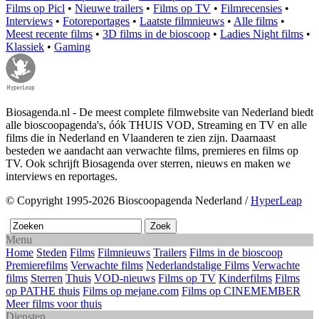
Films op Picl
•
Nieuwe trailers
•
Films op TV
•
Filmrecensies
•
Interviews
•
Fotoreportages
•
Laatste filmnieuws
•
Alle films
•
Meest recente films
•
3D films in de bioscoop
•
Ladies Night films
•
Klassiek
•
Gaming
Biosagenda.nl - De meest complete filmwebsite van Nederland biedt
alle bioscoopagenda's, óók THUIS VOD, Streaming en TV en alle
films die in Nederland en Vlaanderen te zien zijn. Daarnaast
besteden we aandacht aan verwachte films, premieres en films op
TV. Ook schrijft Biosagenda over sterren, nieuws en maken we
interviews en reportages.
© Copyright 1995-2026 Bioscoopagenda Nederland /
HyperLeap
Menu
Home
Steden
Films
Filmnieuws
Trailers
Films in de bioscoop
Premierefilms
Verwachte films
Nederlandstalige Films
Verwachte
films
Sterren
Thuis
VOD-nieuws
Films op TV
Kinderfilms
Films
op PATHE thuis
Films op mejane.com
Films op CINEMEMBER
Meer films voor thuis
Diensten