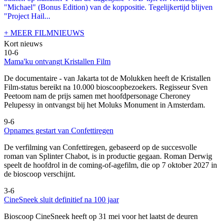
"Michael" (Bonus Edition) van de koppositie. Tegelijkertijd blijven
"Project Hail...
+ MEER FILMNIEUWS
Kort nieuws
10-6
Mama'ku ontvangt Kristallen Film
De documentaire
- van Jakarta tot de Molukken heeft de Kristallen
Film-status bereikt na 10.000 bioscoopbezoekers. Regisseur Sven
Peetoom nam de prijs samen met hoofdpersonage Cheroney
Pelupessy in ontvangst bij het Moluks Monument in Amsterdam.
9-6
Opnames gestart van Confettiregen
De verfilming van Confettiregen, gebaseerd op de succesvolle
roman van Splinter Chabot, is in productie gegaan. Roman Derwig
speelt de hoofdrol in de coming-of-agefilm, die op 7 oktober 2027 in
de bioscoop verschijnt.
3-6
CineSneek sluit definitief na 100 jaar
Bioscoop CineSneek heeft op 31 mei voor het laatst de deuren