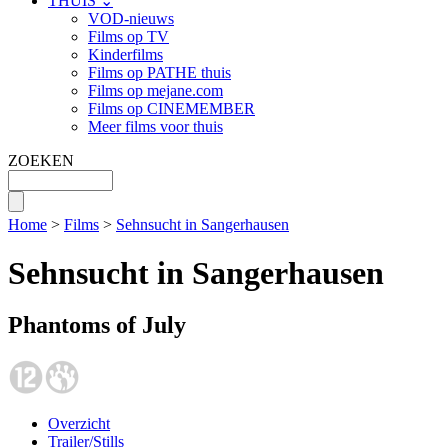
THUIS ⌄
VOD-nieuws
Films op TV
Kinderfilms
Films op PATHE thuis
Films op mejane.com
Films op CINEMEMBER
Meer films voor thuis
ZOEKEN
Home
>
Films
>
Sehnsucht in Sangerhausen
Sehnsucht in Sangerhausen
Phantoms of July
Overzicht
Trailer/Stills