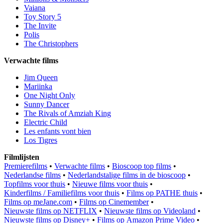
Vaiana
Toy Story 5
The Invite
Polis
The Christophers
Verwachte films
Jim Queen
Mariinka
One Night Only
Sunny Dancer
The Rivals of Amziah King
Electric Child
Les enfants vont bien
Los Tigres
Filmlijsten
Premierefilms
•
Verwachte films
•
Bioscoop top films
•
Nederlandse films
•
Nederlandstalige films in de bioscoop
•
Topfilms voor thuis
•
Nieuwe films voor thuis
•
Kinderfilms / Familiefilms voor thuis
•
Films op PATHE thuis
•
Films op meJane.com
•
Films op Cinemember
•
Nieuwste films op NETFLIX
•
Nieuwste films op Videoland
•
Nieuwste films op Disney+
•
Films op Amazon Prime Video
•