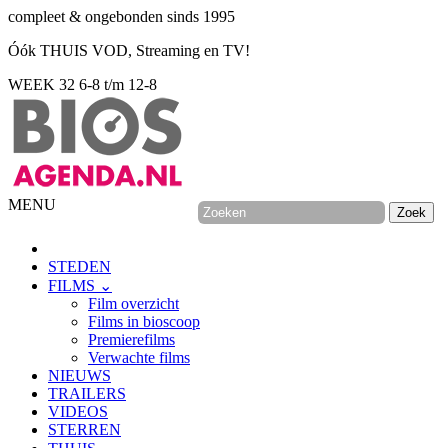
compleet & ongebonden sinds 1995
Óók THUIS VOD, Streaming en TV!
WEEK 32
6-8 t/m 12-8
MENU
STEDEN
FILMS ⌄
Film overzicht
Films in bioscoop
Premierefilms
Verwachte films
NIEUWS
TRAILERS
VIDEOS
STERREN