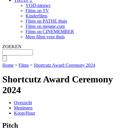
THUIS ⌄
VOD-nieuws
Films op TV
Kinderfilms
Films op PATHE thuis
Films op mejane.com
Films op CINEMEMBER
Meer films voor thuis
ZOEKEN
Home
>
Films
>
Shortcutz Award Ceremony 2024
Shortcutz Award Ceremony
2024
Overzicht
Meningen
Koop/Huur
Pitch