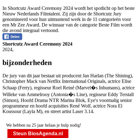
In Shortcutz Award Ceremony 2024 wordt het spotlicht op het beste
Nieuw Nederlands Filmtalent. Zij zijn door de Shortcutz Jury
genomineerd voor hun uitmuntend werk in de 11 categorieën voor
een Mr Zee Award. De winnaar van de categorie Beste Film wordt
die avond integraal vertoond.
Shortcutz Award Ceremony 2024
2024
,
bijzonderheden
De jury van dit jaar bestaat uit producent Jan Harlan (The Shining),
Christopher Mack van Netflix International Originals, actrice Elise
Schaap (Ferry), regisseur Roel Reiné (Marvel�s Inhumans), actrice
Willeke van Ammelrooy (Antonia�s Line), regisseur Eddy Terstall
(Simon), Hoofd Drama NTR Marina Blok, Eye's voormalig senior
programmeur en hoofd acquisities René Wolf, actrice Nora El
Koussour (Layla M), en street artist Laser 3.14.
We hebben na 25 jaar helaas je hulp nodig!
Steun BiosAgenda.nl