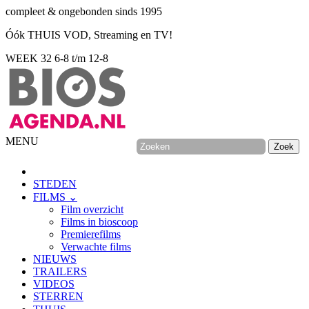
compleet & ongebonden sinds 1995
Óók THUIS VOD, Streaming en TV!
WEEK 32
6-8 t/m 12-8
MENU
STEDEN
FILMS ⌄
Film overzicht
Films in bioscoop
Premierefilms
Verwachte films
NIEUWS
TRAILERS
VIDEOS
STERREN