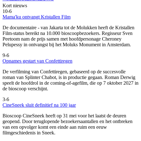
Kort nieuws
10-6
Mama'ku ontvangt Kristallen Film
De documentaire
- van Jakarta tot de Molukken heeft de Kristallen
Film-status bereikt na 10.000 bioscoopbezoekers. Regisseur Sven
Peetoom nam de prijs samen met hoofdpersonage Cheroney
Pelupessy in ontvangst bij het Moluks Monument in Amsterdam.
9-6
Opnames gestart van Confettiregen
De verfilming van Confettiregen, gebaseerd op de succesvolle
roman van Splinter Chabot, is in productie gegaan. Roman Derwig
speelt de hoofdrol in de coming-of-agefilm, die op 7 oktober 2027 in
de bioscoop verschijnt.
3-6
CineSneek sluit definitief na 100 jaar
Bioscoop CineSneek heeft op 31 mei voor het laatst de deuren
geopend. Door teruglopende bezoekersaantallen en het ontbreken
van een opvolger komt een einde aan ruim een eeuw
filmgeschiedenis in Sneek.