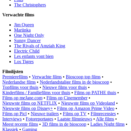
The Christophers
Verwachte films
Jim Queen
Mariinka
One Night Only
Sunny Dancer
The Rivals of Amziah King
Electric Child
Les enfants vont bien
Los Tigres
Filmlijsten
Premierefilms
•
Verwachte films
•
Bioscoop top films
•
Nederlandse films
•
Nederlandstalige films in de bioscoop
•
Topfilms voor thuis
•
Nieuwe films voor thuis
•
Kinderfilms / Familiefilms voor thuis
•
Films op PATHE thuis
•
Films op meJane.com
•
Films op Cinemember
•
Nieuwste films op NETFLIX
•
Nieuwste films op Videoland
•
Nieuwste films op Disney+
•
Films op Amazon Prime Video
•
Films op Picl
•
Nieuwe trailers
•
Films op TV
•
Filmrecensies
•
Interviews
•
Fotoreportages
•
Laatste filmnieuws
•
Alle films
•
Meest recente films
•
3D films in de bioscoop
•
Ladies Night films
•
Klassiek
•
Gaming