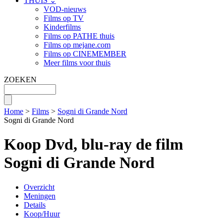
THUIS ⌄
VOD-nieuws
Films op TV
Kinderfilms
Films op PATHE thuis
Films op mejane.com
Films op CINEMEMBER
Meer films voor thuis
ZOEKEN
Home
>
Films
>
Sogni di Grande Nord
Sogni di Grande Nord
Koop Dvd, blu-ray de film
Sogni di Grande Nord
Overzicht
Meningen
Details
Koop/Huur