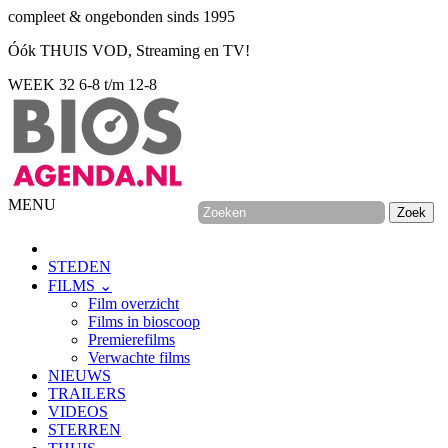
compleet & ongebonden sinds 1995
Óók THUIS VOD, Streaming en TV!
WEEK 32
6-8 t/m 12-8
MENU
STEDEN
FILMS ⌄
Film overzicht
Films in bioscoop
Premierefilms
Verwachte films
NIEUWS
TRAILERS
VIDEOS
STERREN