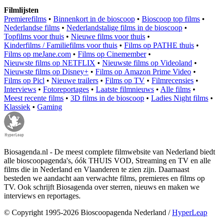
Filmlijsten
Premierefilms
•
Binnenkort in de bioscoop
•
Bioscoop top films
•
Nederlandse films
•
Nederlandstalige films in de bioscoop
•
Topfilms voor thuis
•
Nieuwe films voor thuis
•
Kinderfilms / Familiefilms voor thuis
•
Films op PATHE thuis
•
Films op meJane.com
•
Films op Cinemember
•
Nieuwste films op NETFLIX
•
Nieuwste films op Videoland
•
Nieuwste films op Disney+
•
Films op Amazon Prime Video
•
Films op Picl
•
Nieuwe trailers
•
Films op TV
•
Filmrecensies
•
Interviews
•
Fotoreportages
•
Laatste filmnieuws
•
Alle films
•
Meest recente films
•
3D films in de bioscoop
•
Ladies Night films
•
Klassiek
•
Gaming
Biosagenda.nl - De meest complete filmwebsite van Nederland biedt
alle bioscoopagenda's, óók THUIS VOD, Streaming en TV en alle
films die in Nederland en Vlaanderen te zien zijn. Daarnaast
besteden we aandacht aan verwachte films, premieres en films op
TV. Ook schrijft Biosagenda over sterren, nieuws en maken we
interviews en reportages.
© Copyright 1995-2026 Bioscoopagenda Nederland /
HyperLeap