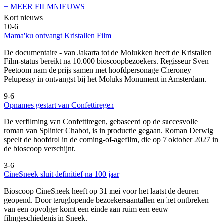
+ MEER FILMNIEUWS
Kort nieuws
10-6
Mama'ku ontvangt Kristallen Film
De documentaire
- van Jakarta tot de Molukken heeft de Kristallen
Film-status bereikt na 10.000 bioscoopbezoekers. Regisseur Sven
Peetoom nam de prijs samen met hoofdpersonage Cheroney
Pelupessy in ontvangst bij het Moluks Monument in Amsterdam.
9-6
Opnames gestart van Confettiregen
De verfilming van Confettiregen, gebaseerd op de succesvolle
roman van Splinter Chabot, is in productie gegaan. Roman Derwig
speelt de hoofdrol in de coming-of-agefilm, die op 7 oktober 2027 in
de bioscoop verschijnt.
3-6
CineSneek sluit definitief na 100 jaar
Bioscoop CineSneek heeft op 31 mei voor het laatst de deuren
geopend. Door teruglopende bezoekersaantallen en het ontbreken
van een opvolger komt een einde aan ruim een eeuw
filmgeschiedenis in Sneek.