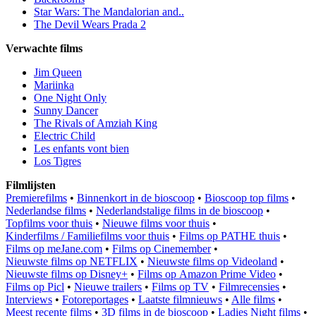
Star Wars: The Mandalorian and..
The Devil Wears Prada 2
Verwachte films
Jim Queen
Mariinka
One Night Only
Sunny Dancer
The Rivals of Amziah King
Electric Child
Les enfants vont bien
Los Tigres
Filmlijsten
Premierefilms
•
Binnenkort in de bioscoop
•
Bioscoop top films
•
Nederlandse films
•
Nederlandstalige films in de bioscoop
•
Topfilms voor thuis
•
Nieuwe films voor thuis
•
Kinderfilms / Familiefilms voor thuis
•
Films op PATHE thuis
•
Films op meJane.com
•
Films op Cinemember
•
Nieuwste films op NETFLIX
•
Nieuwste films op Videoland
•
Nieuwste films op Disney+
•
Films op Amazon Prime Video
•
Films op Picl
•
Nieuwe trailers
•
Films op TV
•
Filmrecensies
•
Interviews
•
Fotoreportages
•
Laatste filmnieuws
•
Alle films
•
Meest recente films
•
3D films in de bioscoop
•
Ladies Night films
•