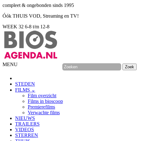
compleet & ongebonden sinds 1995
Óók THUIS VOD, Streaming en TV!
WEEK 32
6-8 t/m 12-8
MENU
STEDEN
FILMS ⌄
Film overzicht
Films in bioscoop
Premierefilms
Verwachte films
NIEUWS
TRAILERS
VIDEOS
STERREN