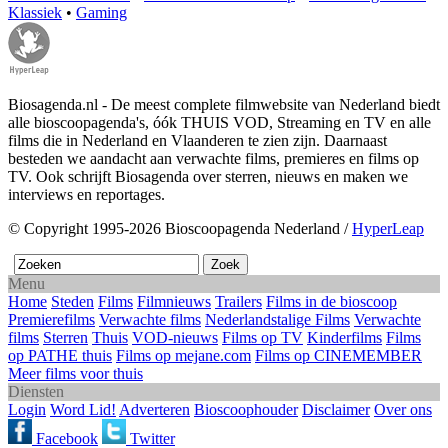
Klassiek
•
Gaming
Biosagenda.nl - De meest complete filmwebsite van Nederland biedt
alle bioscoopagenda's, óók THUIS VOD, Streaming en TV en alle
films die in Nederland en Vlaanderen te zien zijn. Daarnaast
besteden we aandacht aan verwachte films, premieres en films op
TV. Ook schrijft Biosagenda over sterren, nieuws en maken we
interviews en reportages.
© Copyright 1995-2026 Bioscoopagenda Nederland /
HyperLeap
Menu
Home
Steden
Films
Filmnieuws
Trailers
Films in de bioscoop
Premierefilms
Verwachte films
Nederlandstalige Films
Verwachte
films
Sterren
Thuis
VOD-nieuws
Films op TV
Kinderfilms
Films
op PATHE thuis
Films op mejane.com
Films op CINEMEMBER
Meer films voor thuis
Diensten
Login
Word Lid!
Adverteren
Bioscoophouder
Disclaimer
Over ons
Facebook
Twitter