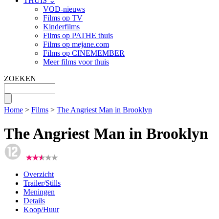
THUIS ⌄
VOD-nieuws
Films op TV
Kinderfilms
Films op PATHE thuis
Films op mejane.com
Films op CINEMEMBER
Meer films voor thuis
ZOEKEN
Home
>
Films
>
The Angriest Man in Brooklyn
The Angriest Man in Brooklyn
Overzicht
Trailer/Stills
Meningen
Details
Koop/Huur