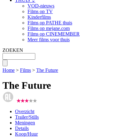
THUIS ⌄
VOD-nieuws
Films op TV
Kinderfilms
Films op PATHE thuis
Films op mejane.com
Films op CINEMEMBER
Meer films voor thuis
ZOEKEN
Home
>
Films
>
The Future
The Future
Overzicht
Trailer/Stills
Meningen
Details
Koop/Huur