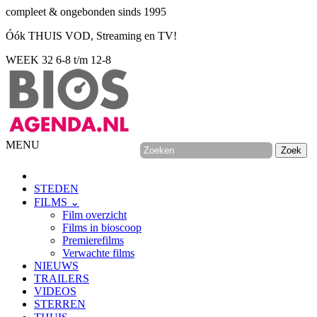
compleet & ongebonden sinds 1995
Óók THUIS VOD, Streaming en TV!
WEEK 32
6-8 t/m 12-8
MENU
STEDEN
FILMS ⌄
Film overzicht
Films in bioscoop
Premierefilms
Verwachte films
NIEUWS
TRAILERS
VIDEOS
STERREN