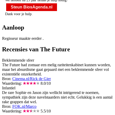
We hebben na 25 jaar helaas je hulp nodig!
Steun BiosAgenda.nl
Dank voor je hulp.
Aanloop
Regisseur
maakte eerder
.
Recensies van The Future
Beklemmende sfeer
The Future had zomaar een melig rariteitenkabinet kunnen worden,
maar het absurdisme gaat gepaard met een beklemmende sfeer vol
existentiële onzekerheid.
Bron:
Cinema.nl/Rick de Gier
Waardering:
8.0
/
10
Infantiel
De rare Sophie en Jason zijn wellicht intrigerend te noemen,
sympathiek zijn deze navelstaarders niet echt. Gelukkig is een aantal
rake grappen dat wel.
Bron:
FOK.nl/Marco
Waardering:
5.5
/
10