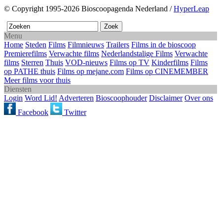
© Copyright 1995-2026 Bioscoopagenda Nederland /
HyperLeap
Menu
Home
Steden
Films
Filmnieuws
Trailers
Films in de bioscoop
Premierefilms
Verwachte films
Nederlandstalige Films
Verwachte
films
Sterren
Thuis
VOD-nieuws
Films op TV
Kinderfilms
Films
op PATHE thuis
Films op mejane.com
Films op CINEMEMBER
Meer films voor thuis
Diensten
Login
Word Lid!
Adverteren
Bioscoophouder
Disclaimer
Over ons
Facebook
Twitter