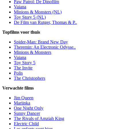
Paw Patrol: De Dinofilm
Vaiana
Minions & Monsters (NL)
Toy Story 5 (NL)
De Film van Rutger, Thomas & P..
Topfilms voor thuis
Spider-Man: Brand New Day
Theremin: An Electronic Odysse..
Minions & Monsters
Vaiana
Toy Story 5
The Invite
Polis
The Christophers
Verwachte films
Jim Queen
Mariinka
One Night Only
Sunny Dancer
The Rivals of Amziah King
Electric Child
Les enfants vont bien