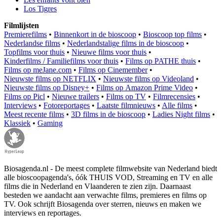
Los Tigres
Filmlijsten
Premierefilms
•
Binnenkort in de bioscoop
•
Bioscoop top films
•
Nederlandse films
•
Nederlandstalige films in de bioscoop
•
Topfilms voor thuis
•
Nieuwe films voor thuis
•
Kinderfilms / Familiefilms voor thuis
•
Films op PATHE thuis
•
Films op meJane.com
•
Films op Cinemember
•
Nieuwste films op NETFLIX
•
Nieuwste films op Videoland
•
Nieuwste films op Disney+
•
Films op Amazon Prime Video
•
Films op Picl
•
Nieuwe trailers
•
Films op TV
•
Filmrecensies
•
Interviews
•
Fotoreportages
•
Laatste filmnieuws
•
Alle films
•
Meest recente films
•
3D films in de bioscoop
•
Ladies Night films
•
Klassiek
•
Gaming
Biosagenda.nl - De meest complete filmwebsite van Nederland biedt
alle bioscoopagenda's, óók THUIS VOD, Streaming en TV en alle
films die in Nederland en Vlaanderen te zien zijn. Daarnaast
besteden we aandacht aan verwachte films, premieres en films op
TV. Ook schrijft Biosagenda over sterren, nieuws en maken we
interviews en reportages.