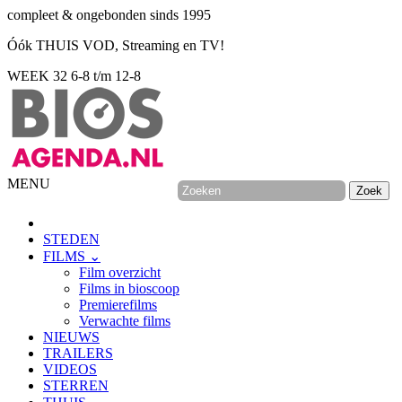
compleet & ongebonden sinds 1995
Óók THUIS VOD, Streaming en TV!
WEEK 32
6-8 t/m 12-8
MENU
STEDEN
FILMS ⌄
Film overzicht
Films in bioscoop
Premierefilms
Verwachte films
NIEUWS
TRAILERS
VIDEOS
STERREN