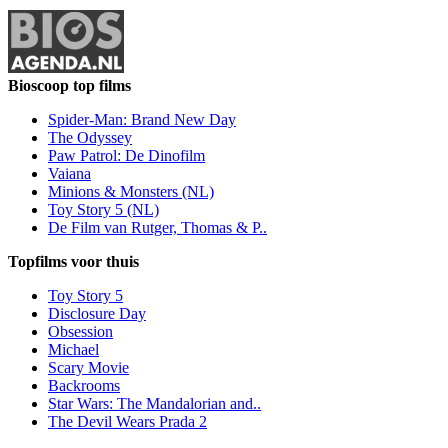
Bioscoop top films
Spider-Man: Brand New Day
The Odyssey
Paw Patrol: De Dinofilm
Vaiana
Minions & Monsters (NL)
Toy Story 5 (NL)
De Film van Rutger, Thomas & P..
Topfilms voor thuis
Toy Story 5
Disclosure Day
Obsession
Michael
Scary Movie
Backrooms
Star Wars: The Mandalorian and..
The Devil Wears Prada 2