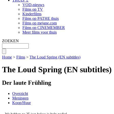
THUIS ⌄
VOD-nieuws
Films op TV
Kinderfilms
Films op PATHE thuis
Films op mejane.com
Films op CINEMEMBER
Meer films voor thuis
ZOEKEN
Home
>
Films
>
The Loud Spring (EN subtitles)
The Loud Spring (EN subtitles)
Der laute Frühling
Overzicht
Meningen
Koop/Huur