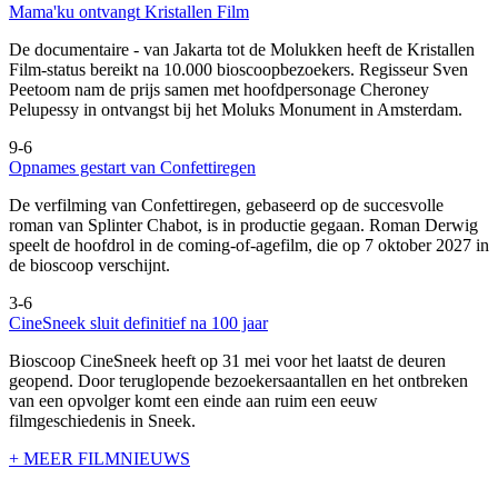
Mama'ku ontvangt Kristallen Film
De documentaire
- van Jakarta tot de Molukken heeft de Kristallen
Film-status bereikt na 10.000 bioscoopbezoekers. Regisseur Sven
Peetoom nam de prijs samen met hoofdpersonage Cheroney
Pelupessy in ontvangst bij het Moluks Monument in Amsterdam.
9-6
Opnames gestart van Confettiregen
De verfilming van Confettiregen, gebaseerd op de succesvolle
roman van Splinter Chabot, is in productie gegaan. Roman Derwig
speelt de hoofdrol in de coming-of-agefilm, die op 7 oktober 2027 in
de bioscoop verschijnt.
3-6
CineSneek sluit definitief na 100 jaar
Bioscoop CineSneek heeft op 31 mei voor het laatst de deuren
geopend. Door teruglopende bezoekersaantallen en het ontbreken
van een opvolger komt een einde aan ruim een eeuw
filmgeschiedenis in Sneek.
+ MEER FILMNIEUWS