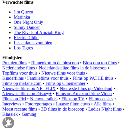
Verwachte films
Jim Queen
Mariinka
One Night Only
Sunny Dancer
The Rivals of Amziah King
Electric Child
Les enfants vont bien
Los Tigres
Filmlijsten
Premierefilms
•
Binnenkort in de bioscoop
•
Bioscoop top films
•
Nederlandse films
•
Nederlandstalige films in de bioscoop
•
Topfilms voor thuis
•
Nieuwe films voor thuis
•
Kinderfilms / Familiefilms voor thuis
•
Films op PATHE thuis
•
Films op meJane.com
•
Films op Cinemember
•
Nieuwste films op NETFLIX
•
Nieuwste films op Videoland
•
Nieuwste films op Disney+
•
Films op Amazon Prime Video
•
Films op Picl
•
Nieuwe trailers
•
Films op TV
•
Filmrecensies
•
Interviews
•
Fotoreportages
•
Laatste filmnieuws
•
Alle films
•
Meest recente films
•
3D films in de bioscoop
•
Ladies Night films
•
Klassiek
•
Gaming