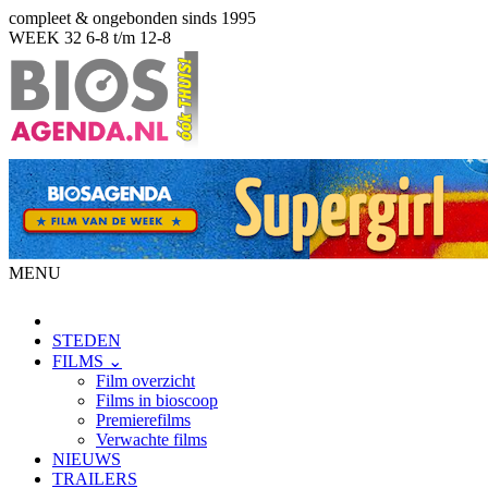
compleet & ongebonden sinds 1995
WEEK 32
6-8 t/m 12-8
MENU
STEDEN
FILMS ⌄
Film overzicht
Films in bioscoop
Premierefilms
Verwachte films
NIEUWS
TRAILERS