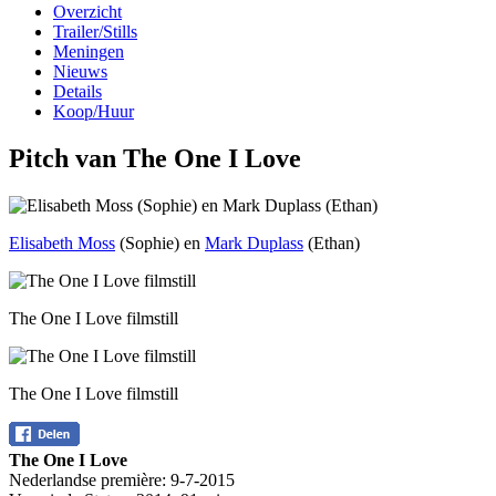
Overzicht
Trailer/Stills
Meningen
Nieuws
Details
Koop/Huur
Pitch van The One I Love
Elisabeth Moss
(Sophie) en
Mark Duplass
(Ethan)
The One I Love filmstill
The One I Love filmstill
The One I Love
Nederlandse première:
9-7-2015