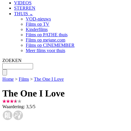
VIDEOS
STERREN
THUIS ⌄
VOD-nieuws
Films op TV
Kinderfilms
Films op PATHE thuis
Films op mejane.com
Films op CINEMEMBER
Meer films voor thuis
ZOEKEN
Home
>
Films
>
The One I Love
The One I Love
Waardering:
3,5
/
5