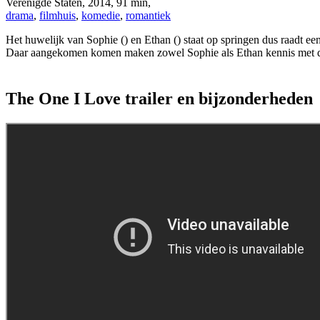
Verenigde Staten
,
2014
,
91 min
,
drama
,
filmhuis
,
komedie
,
romantiek
Het huwelijk van Sophie (
) en Ethan (
) staat op springen dus raadt e
Daar aangekomen komen maken zowel Sophie als Ethan kennis met de i
The One I Love trailer en bijzonderheden