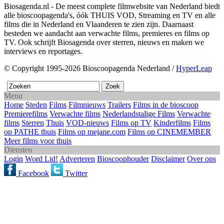
Biosagenda.nl - De meest complete filmwebsite van Nederland biedt
alle bioscoopagenda's, óók THUIS VOD, Streaming en TV en alle
films die in Nederland en Vlaanderen te zien zijn. Daarnaast
besteden we aandacht aan verwachte films, premieres en films op
TV. Ook schrijft Biosagenda over sterren, nieuws en maken we
interviews en reportages.
© Copyright 1995-2026 Bioscoopagenda Nederland /
HyperLeap
Menu
Home
Steden
Films
Filmnieuws
Trailers
Films in de bioscoop
Premierefilms
Verwachte films
Nederlandstalige Films
Verwachte
films
Sterren
Thuis
VOD-nieuws
Films op TV
Kinderfilms
Films
op PATHE thuis
Films op mejane.com
Films op CINEMEMBER
Meer films voor thuis
Diensten
Login
Word Lid!
Adverteren
Bioscoophouder
Disclaimer
Over ons
Facebook
Twitter