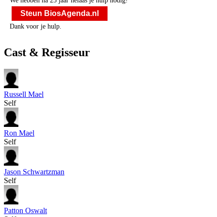
We hebben na 25 jaar helaas je hulp nodig!
Steun BiosAgenda.nl
Dank voor je hulp.
Cast & Regisseur
Russell Mael
Self
Ron Mael
Self
Jason Schwartzman
Self
Patton Oswalt