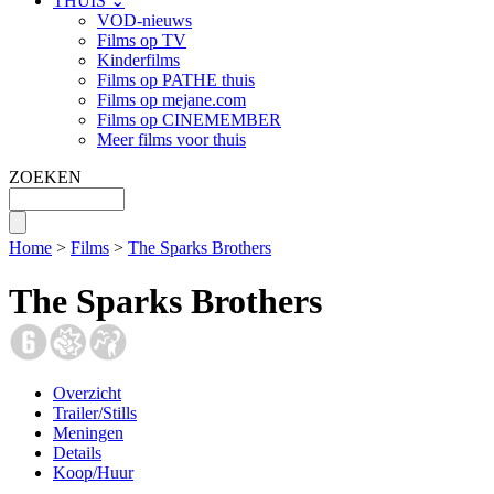
THUIS ⌄
VOD-nieuws
Films op TV
Kinderfilms
Films op PATHE thuis
Films op mejane.com
Films op CINEMEMBER
Meer films voor thuis
ZOEKEN
Home
>
Films
>
The Sparks Brothers
The Sparks Brothers
Overzicht
Trailer/Stills
Meningen
Details
Koop/Huur