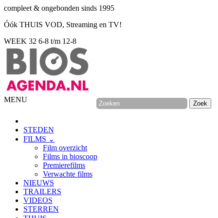
compleet & ongebonden sinds 1995
Óók THUIS VOD, Streaming en TV!
WEEK 32
6-8 t/m 12-8
MENU
STEDEN
FILMS ⌄
Film overzicht
Films in bioscoop
Premierefilms
Verwachte films
NIEUWS
TRAILERS
VIDEOS
STERREN