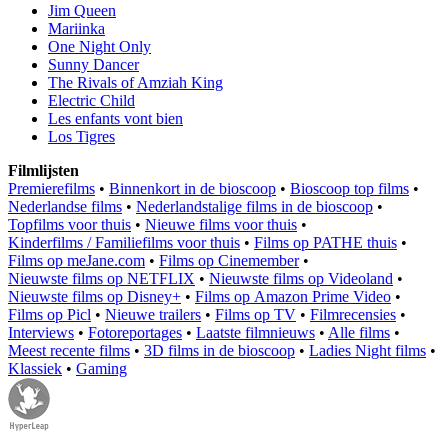
Jim Queen
Mariinka
One Night Only
Sunny Dancer
The Rivals of Amziah King
Electric Child
Les enfants vont bien
Los Tigres
Filmlijsten
Premierefilms
•
Binnenkort in de bioscoop
•
Bioscoop top films
•
Nederlandse films
•
Nederlandstalige films in de bioscoop
•
Topfilms voor thuis
•
Nieuwe films voor thuis
•
Kinderfilms / Familiefilms voor thuis
•
Films op PATHE thuis
•
Films op meJane.com
•
Films op Cinemember
•
Nieuwste films op NETFLIX
•
Nieuwste films op Videoland
•
Nieuwste films op Disney+
•
Films op Amazon Prime Video
•
Films op Picl
•
Nieuwe trailers
•
Films op TV
•
Filmrecensies
•
Interviews
•
Fotoreportages
•
Laatste filmnieuws
•
Alle films
•
Meest recente films
•
3D films in de bioscoop
•
Ladies Night films
•
Klassiek
•
Gaming