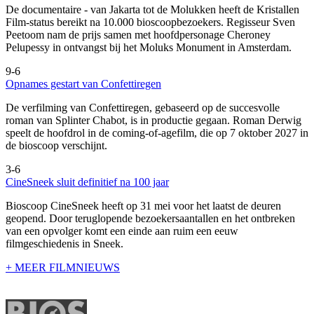
De documentaire
- van Jakarta tot de Molukken heeft de Kristallen
Film-status bereikt na 10.000 bioscoopbezoekers. Regisseur Sven
Peetoom nam de prijs samen met hoofdpersonage Cheroney
Pelupessy in ontvangst bij het Moluks Monument in Amsterdam.
9-6
Opnames gestart van Confettiregen
De verfilming van Confettiregen, gebaseerd op de succesvolle
roman van Splinter Chabot, is in productie gegaan. Roman Derwig
speelt de hoofdrol in de coming-of-agefilm, die op 7 oktober 2027 in
de bioscoop verschijnt.
3-6
CineSneek sluit definitief na 100 jaar
Bioscoop CineSneek heeft op 31 mei voor het laatst de deuren
geopend. Door teruglopende bezoekersaantallen en het ontbreken
van een opvolger komt een einde aan ruim een eeuw
filmgeschiedenis in Sneek.
+ MEER FILMNIEUWS