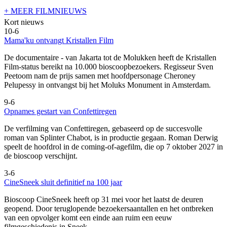
+ MEER FILMNIEUWS
Kort nieuws
10-6
Mama'ku ontvangt Kristallen Film
De documentaire
- van Jakarta tot de Molukken heeft de Kristallen
Film-status bereikt na 10.000 bioscoopbezoekers. Regisseur Sven
Peetoom nam de prijs samen met hoofdpersonage Cheroney
Pelupessy in ontvangst bij het Moluks Monument in Amsterdam.
9-6
Opnames gestart van Confettiregen
De verfilming van Confettiregen, gebaseerd op de succesvolle
roman van Splinter Chabot, is in productie gegaan. Roman Derwig
speelt de hoofdrol in de coming-of-agefilm, die op 7 oktober 2027 in
de bioscoop verschijnt.
3-6
CineSneek sluit definitief na 100 jaar
Bioscoop CineSneek heeft op 31 mei voor het laatst de deuren
geopend. Door teruglopende bezoekersaantallen en het ontbreken
van een opvolger komt een einde aan ruim een eeuw
filmgeschiedenis in Sneek.