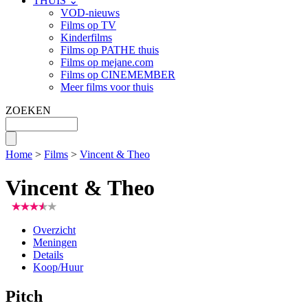
THUIS ⌄
VOD-nieuws
Films op TV
Kinderfilms
Films op PATHE thuis
Films op mejane.com
Films op CINEMEMBER
Meer films voor thuis
ZOEKEN
Home
>
Films
>
Vincent & Theo
Vincent & Theo
Overzicht
Meningen
Details
Koop/Huur
Pitch