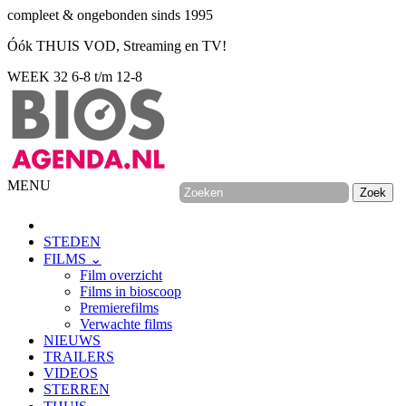
compleet & ongebonden sinds 1995
Óók THUIS VOD, Streaming en TV!
WEEK 32
6-8 t/m 12-8
MENU
STEDEN
FILMS ⌄
Film overzicht
Films in bioscoop
Premierefilms
Verwachte films
NIEUWS
TRAILERS
VIDEOS
STERREN