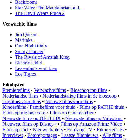
Backrooms
Star Wars: The Mandalorian and..
The Devil Wears Prada 2
Verwachte films
Jim Queen
Mariinka
One Night Only
Sunny Dancer
The Rivals of Amziah King
Electric Child
Les enfants vont bien
Los Tigres
Filmlijsten
Premierefilms
•
Verwachte films
•
Bioscoop top films
•
Nederlandse films
•
Nederlandstalige films in de bioscoop
•
Topfilms voor thuis
•
Nieuwe films voor thuis
•
Kinderfilms / Familiefilms voor thuis
•
Films op PATHE thuis
•
Films op meJane.com
•
Films op Cinemember
•
Nieuwste films op NETFLIX
•
Nieuwste films op Videoland
•
Nieuwste films op Disney+
•
Films op Amazon Prime Video
•
Films op Picl
•
Nieuwe trailers
•
Films op TV
•
Filmrecensies
•
Interviews
•
Fotoreportages
•
Laatste filmnieuws
•
Alle films
•