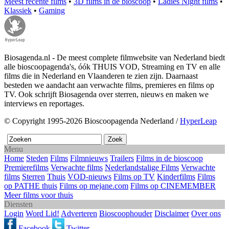
Meest recente films
•
3D films in de bioscoop
•
Ladies Night films
•
Klassiek
•
Gaming
Biosagenda.nl - De meest complete filmwebsite van Nederland biedt
alle bioscoopagenda's, óók THUIS VOD, Streaming en TV en alle
films die in Nederland en Vlaanderen te zien zijn. Daarnaast
besteden we aandacht aan verwachte films, premieres en films op
TV. Ook schrijft Biosagenda over sterren, nieuws en maken we
interviews en reportages.
© Copyright 1995-2026 Bioscoopagenda Nederland /
HyperLeap
Menu
Home
Steden
Films
Filmnieuws
Trailers
Films in de bioscoop
Premierefilms
Verwachte films
Nederlandstalige Films
Verwachte
films
Sterren
Thuis
VOD-nieuws
Films op TV
Kinderfilms
Films
op PATHE thuis
Films op mejane.com
Films op CINEMEMBER
Meer films voor thuis
Diensten
Login
Word Lid!
Adverteren
Bioscoophouder
Disclaimer
Over ons
Facebook
Twitter