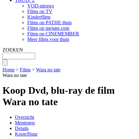
THUIS ⌄
VOD-nieuws
Films op TV
Kinderfilms
Films op PATHE thuis
Films op mejane.com
Films op CINEMEMBER
Meer films voor thuis
ZOEKEN
Home
>
Films
>
Wara no tate
Wara no tate
Koop Dvd, blu-ray de film
Wara no tate
Overzicht
Meningen
Details
Koop/Huur