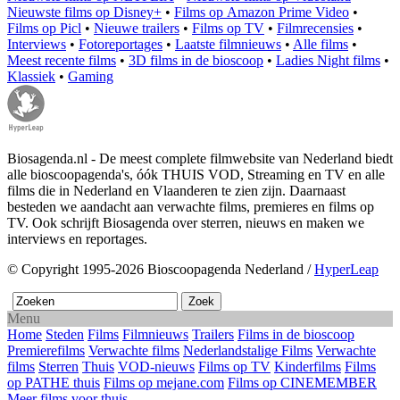
Nieuwste films op Disney+
•
Films op Amazon Prime Video
•
Films op Picl
•
Nieuwe trailers
•
Films op TV
•
Filmrecensies
•
Interviews
•
Fotoreportages
•
Laatste filmnieuws
•
Alle films
•
Meest recente films
•
3D films in de bioscoop
•
Ladies Night films
•
Klassiek
•
Gaming
Biosagenda.nl - De meest complete filmwebsite van Nederland biedt
alle bioscoopagenda's, óók THUIS VOD, Streaming en TV en alle
films die in Nederland en Vlaanderen te zien zijn. Daarnaast
besteden we aandacht aan verwachte films, premieres en films op
TV. Ook schrijft Biosagenda over sterren, nieuws en maken we
interviews en reportages.
© Copyright 1995-2026 Bioscoopagenda Nederland /
HyperLeap
Menu
Home
Steden
Films
Filmnieuws
Trailers
Films in de bioscoop
Premierefilms
Verwachte films
Nederlandstalige Films
Verwachte
films
Sterren
Thuis
VOD-nieuws
Films op TV
Kinderfilms
Films
op PATHE thuis
Films op mejane.com
Films op CINEMEMBER
Meer films voor thuis