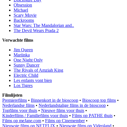
Obsession
Michael
Scary Movie
Backrooms
Star Wars: The Mandalorian and..
The Devil Wears Prada 2
Verwachte films
Jim Queen
Mariinka
One Night Only
Sunny Dancer
The Rivals of Amziah King
Electric Child
Les enfants vont bien
Los Tigres
Filmlijsten
Premierefilms
•
Binnenkort in de bioscoop
•
Bioscoop top films
•
Nederlandse films
•
Nederlandstalige films in de bioscoop
•
Topfilms voor thuis
•
Nieuwe films voor thuis
•
Kinderfilms / Familiefilms voor thuis
•
Films op PATHE thuis
•
Films op meJane.com
•
Films op Cinemember
•
Nieuwste films op NETFLIX
•
Nieuwste films op Videoland
•