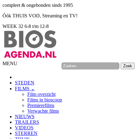
compleet & ongebonden sinds 1995
Óók THUIS VOD, Streaming en TV!
WEEK 32
6-8 t/m 12-8
MENU
STEDEN
FILMS ⌄
Film overzicht
Films in bioscoop
Premierefilms
Verwachte films
NIEUWS
TRAILERS
VIDEOS
STERREN