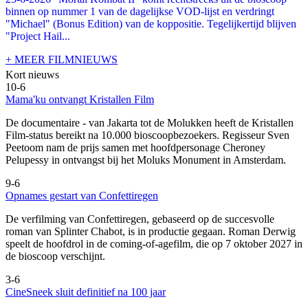
binnen op nummer 1 van de dagelijkse VOD-lijst en verdringt
"Michael" (Bonus Edition) van de koppositie. Tegelijkertijd blijven
"Project Hail...
+ MEER FILMNIEUWS
Kort nieuws
10-6
Mama'ku ontvangt Kristallen Film
De documentaire
- van Jakarta tot de Molukken heeft de Kristallen
Film-status bereikt na 10.000 bioscoopbezoekers. Regisseur Sven
Peetoom nam de prijs samen met hoofdpersonage Cheroney
Pelupessy in ontvangst bij het Moluks Monument in Amsterdam.
9-6
Opnames gestart van Confettiregen
De verfilming van Confettiregen, gebaseerd op de succesvolle
roman van Splinter Chabot, is in productie gegaan. Roman Derwig
speelt de hoofdrol in de coming-of-agefilm, die op 7 oktober 2027 in
de bioscoop verschijnt.
3-6
CineSneek sluit definitief na 100 jaar