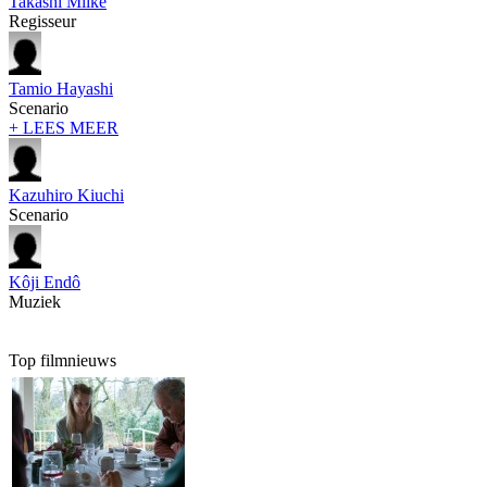
Takashi Miike
Regisseur
Tamio Hayashi
Scenario
+ LEES MEER
Kazuhiro Kiuchi
Scenario
Kôji Endô
Muziek
Top filmnieuws