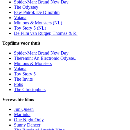
Spider-Man: Brand New Day
The Odyssey
Paw Patrol: De Dinofilm
Vaiana
Minions & Monsters (NL)
Toy Story 5 (NL)
De Film van Rutger, Thomas & P..
Topfilms voor thuis
Spider-Man: Brand New Day
Theremin: An Electronic Odysse..
Minions & Monsters
Vaiana
Toy Story 5
The Invite
Polis
The Christophers
Verwachte films
Jim Queen
Mariinka
One Night Only
Sunny Dancer