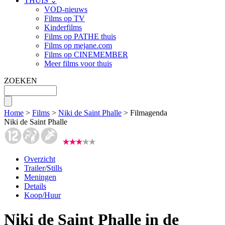
THUIS ⌄
VOD-nieuws
Films op TV
Kinderfilms
Films op PATHE thuis
Films op mejane.com
Films op CINEMEMBER
Meer films voor thuis
ZOEKEN
Home
>
Films
>
Niki de Saint Phalle
> Filmagenda
Niki de Saint Phalle
Overzicht
Trailer/Stills
Meningen
Details
Koop/Huur
Niki de Saint Phalle in de