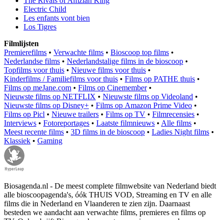
The Rivals of Amziah King
Electric Child
Les enfants vont bien
Los Tigres
Filmlijsten
Premierefilms
•
Verwachte films
•
Bioscoop top films
•
Nederlandse films
•
Nederlandstalige films in de bioscoop
•
Topfilms voor thuis
•
Nieuwe films voor thuis
•
Kinderfilms / Familiefilms voor thuis
•
Films op PATHE thuis
•
Films op meJane.com
•
Films op Cinemember
•
Nieuwste films op NETFLIX
•
Nieuwste films op Videoland
•
Nieuwste films op Disney+
•
Films op Amazon Prime Video
•
Films op Picl
•
Nieuwe trailers
•
Films op TV
•
Filmrecensies
•
Interviews
•
Fotoreportages
•
Laatste filmnieuws
•
Alle films
•
Meest recente films
•
3D films in de bioscoop
•
Ladies Night films
•
Klassiek
•
Gaming
Biosagenda.nl - De meest complete filmwebsite van Nederland biedt
alle bioscoopagenda's, óók THUIS VOD, Streaming en TV en alle
films die in Nederland en Vlaanderen te zien zijn. Daarnaast
besteden we aandacht aan verwachte films, premieres en films op