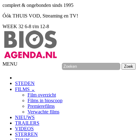
compleet & ongebonden sinds 1995
Óók THUIS VOD, Streaming en TV!
WEEK 32
6-8 t/m 12-8
MENU
STEDEN
FILMS ⌄
Film overzicht
Films in bioscoop
Premierefilms
Verwachte films
NIEUWS
TRAILERS
VIDEOS
STERREN