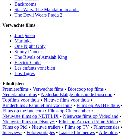
Backrooms
Star Wars: The Mandalorian and..
The Devil Wears Prada 2
Verwachte films
Jim Queen
Mariinka
One Night Only
Sunny Dancer
The Rivals of Amziah King
Electric Child
Les enfants vont bien
Los Tigres
Filmlijsten
Premierefilms
•
Verwachte films
•
Bioscoop top films
•
Nederlandse films
•
Nederlandstalige films in de bioscoop
•
Topfilms voor thuis
•
Nieuwe films voor thuis
•
Kinderfilms / Familiefilms voor thuis
•
Films op PATHE thuis
•
Films op meJane.com
•
Films op Cinemember
•
Nieuwste films op NETFLIX
•
Nieuwste films op Videoland
•
Nieuwste films op Disney+
•
Films op Amazon Prime Video
•
Films op Picl
•
Nieuwe trailers
•
Films op TV
•
Filmrecensies
•
Interviews
•
Fotoreportages
•
Laatste filmnieuws
•
Alle films
•