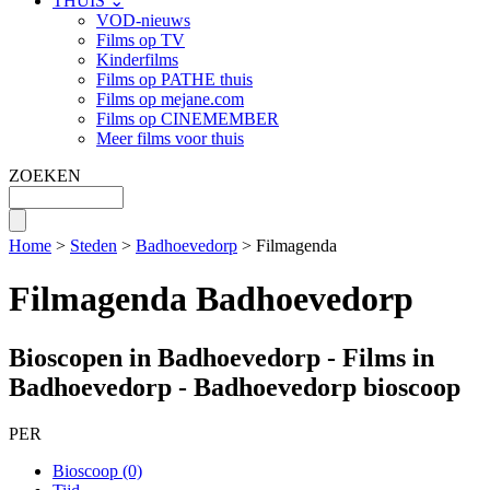
THUIS ⌄
VOD-nieuws
Films op TV
Kinderfilms
Films op PATHE thuis
Films op mejane.com
Films op CINEMEMBER
Meer films voor thuis
ZOEKEN
Home
>
Steden
>
Badhoevedorp
> Filmagenda
Filmagenda Badhoevedorp
Bioscopen in Badhoevedorp - Films in
Badhoevedorp - Badhoevedorp bioscoop
PER
Bioscoop (0)