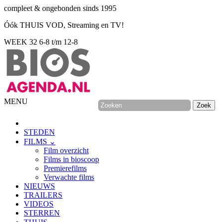
compleet & ongebonden sinds 1995
Óók THUIS VOD, Streaming en TV!
WEEK 32
6-8 t/m 12-8
MENU
STEDEN
FILMS ⌄
Film overzicht
Films in bioscoop
Premierefilms
Verwachte films
NIEUWS
TRAILERS
VIDEOS
STERREN