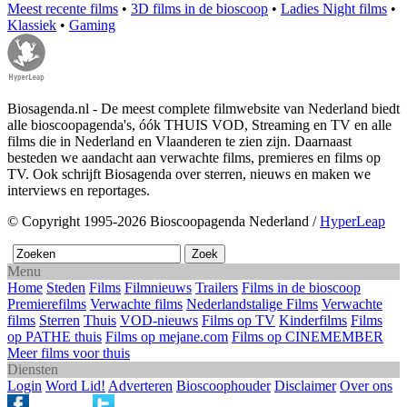
Meest recente films
•
3D films in de bioscoop
•
Ladies Night films
•
Klassiek
•
Gaming
Biosagenda.nl - De meest complete filmwebsite van Nederland biedt
alle bioscoopagenda's, óók THUIS VOD, Streaming en TV en alle
films die in Nederland en Vlaanderen te zien zijn. Daarnaast
besteden we aandacht aan verwachte films, premieres en films op
TV. Ook schrijft Biosagenda over sterren, nieuws en maken we
interviews en reportages.
© Copyright 1995-2026 Bioscoopagenda Nederland /
HyperLeap
Menu
Home
Steden
Films
Filmnieuws
Trailers
Films in de bioscoop
Premierefilms
Verwachte films
Nederlandstalige Films
Verwachte
films
Sterren
Thuis
VOD-nieuws
Films op TV
Kinderfilms
Films
op PATHE thuis
Films op mejane.com
Films op CINEMEMBER
Meer films voor thuis
Diensten
Login
Word Lid!
Adverteren
Bioscoophouder
Disclaimer
Over ons