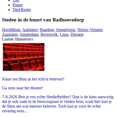
Tijd
Poster
Titel/Regio
Steden in de buurt van Badhoevedorp
Hoofddorp
,
Aalsmeer
,
Haarlem
,
Amstelveen
,
Nieuw-Vennep
,
Zaandam
,
Amsterdam
,
Beverwijk
,
Lisse
,
Diemen
Laatste filmnieuws
Klaar om films in het echt te beleven?
Ga eens naar het theater!
7-8-2026 Ben je een echte filmliefhebber? Dan is de kans aanwezig
dat je ook vaak in de bioscoopzaal te vinden bent, want hier kun je
de films net wat intenser beleven. Toch kun je voor de echte
ervaring eens...