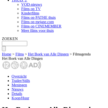
THUIS ⌄
VOD-nieuws
Films op TV
Kinderfilms
Films op PATHE thuis
Films op mejane.com
Films op CINEMEMBER
Meer films voor thuis
ZOEKEN
Home
>
Films
>
Het Boek van Alle Dingen
> Filmagenda
Het Boek van Alle Dingen
Overzicht
Trailer/Stills
Meningen
Nieuws
Details
Koop/Huur