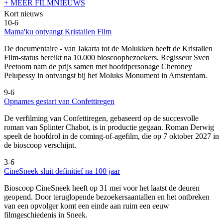
+ MEER FILMNIEUWS
Kort nieuws
10-6
Mama'ku ontvangt Kristallen Film
De documentaire
- van Jakarta tot de Molukken heeft de Kristallen
Film-status bereikt na 10.000 bioscoopbezoekers. Regisseur Sven
Peetoom nam de prijs samen met hoofdpersonage Cheroney
Pelupessy in ontvangst bij het Moluks Monument in Amsterdam.
9-6
Opnames gestart van Confettiregen
De verfilming van Confettiregen, gebaseerd op de succesvolle
roman van Splinter Chabot, is in productie gegaan. Roman Derwig
speelt de hoofdrol in de coming-of-agefilm, die op 7 oktober 2027 in
de bioscoop verschijnt.
3-6
CineSneek sluit definitief na 100 jaar
Bioscoop CineSneek heeft op 31 mei voor het laatst de deuren
geopend. Door teruglopende bezoekersaantallen en het ontbreken
van een opvolger komt een einde aan ruim een eeuw
filmgeschiedenis in Sneek.