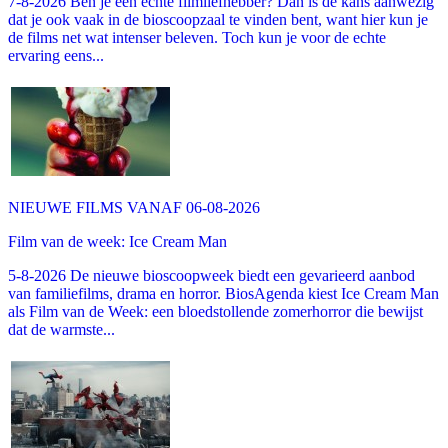
7-8-2026 Ben je een echte filmliefhebber? Dan is de kans aanwezig
dat je ook vaak in de bioscoopzaal te vinden bent, want hier kun je
de films net wat intenser beleven. Toch kun je voor de echte
ervaring eens...
NIEUWE FILMS VANAF 06-08-2026
Film van de week: Ice Cream Man
5-8-2026 De nieuwe bioscoopweek biedt een gevarieerd aanbod
van familiefilms, drama en horror. BiosAgenda kiest Ice Cream Man
als Film van de Week: een bloedstollende zomerhorror die bewijst
dat de warmste...