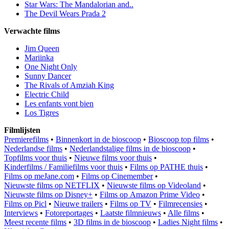
Star Wars: The Mandalorian and..
The Devil Wears Prada 2
Verwachte films
Jim Queen
Mariinka
One Night Only
Sunny Dancer
The Rivals of Amziah King
Electric Child
Les enfants vont bien
Los Tigres
Filmlijsten
Premierefilms
•
Binnenkort in de bioscoop
•
Bioscoop top films
•
Nederlandse films
•
Nederlandstalige films in de bioscoop
•
Topfilms voor thuis
•
Nieuwe films voor thuis
•
Kinderfilms / Familiefilms voor thuis
•
Films op PATHE thuis
•
Films op meJane.com
•
Films op Cinemember
•
Nieuwste films op NETFLIX
•
Nieuwste films op Videoland
•
Nieuwste films op Disney+
•
Films op Amazon Prime Video
•
Films op Picl
•
Nieuwe trailers
•
Films op TV
•
Filmrecensies
•
Interviews
•
Fotoreportages
•
Laatste filmnieuws
•
Alle films
•
Meest recente films
•
3D films in de bioscoop
•
Ladies Night films
•