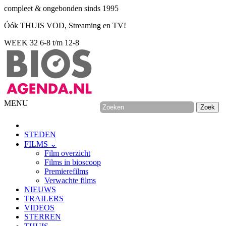
compleet & ongebonden sinds 1995
Óók THUIS VOD, Streaming en TV!
WEEK 32
6-8 t/m 12-8
MENU
STEDEN
FILMS ⌄
Film overzicht
Films in bioscoop
Premierefilms
Verwachte films
NIEUWS
TRAILERS
VIDEOS
STERREN