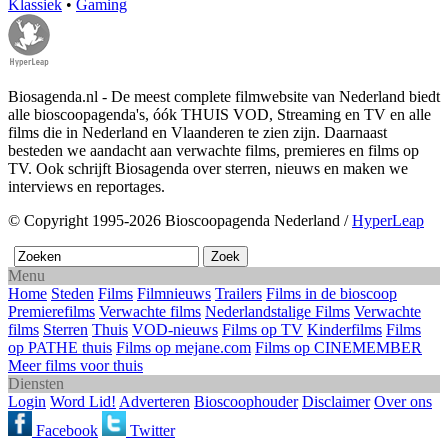
Klassiek
•
Gaming
Biosagenda.nl - De meest complete filmwebsite van Nederland biedt
alle bioscoopagenda's, óók THUIS VOD, Streaming en TV en alle
films die in Nederland en Vlaanderen te zien zijn. Daarnaast
besteden we aandacht aan verwachte films, premieres en films op
TV. Ook schrijft Biosagenda over sterren, nieuws en maken we
interviews en reportages.
© Copyright 1995-2026 Bioscoopagenda Nederland /
HyperLeap
Menu
Home
Steden
Films
Filmnieuws
Trailers
Films in de bioscoop
Premierefilms
Verwachte films
Nederlandstalige Films
Verwachte
films
Sterren
Thuis
VOD-nieuws
Films op TV
Kinderfilms
Films
op PATHE thuis
Films op mejane.com
Films op CINEMEMBER
Meer films voor thuis
Diensten
Login
Word Lid!
Adverteren
Bioscoophouder
Disclaimer
Over ons
Facebook
Twitter