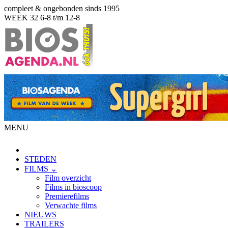
compleet & ongebonden sinds 1995
WEEK 32
6-8 t/m 12-8
MENU
STEDEN
FILMS ⌄
Film overzicht
Films in bioscoop
Premierefilms
Verwachte films
NIEUWS
TRAILERS