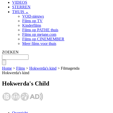
VIDEOS
STERREN
THUIS ⌄
VOD-nieuws
Films op TV
Kinderfilms
Films op PATHE thuis
Films op mejane.com
Films op CINEMEMBER
Meer films voor thuis
ZOEKEN
Home
>
Films
>
Hokwerda's kind
> Filmagenda
Hokwerda's kind
Hokwerda's Child
Overzicht