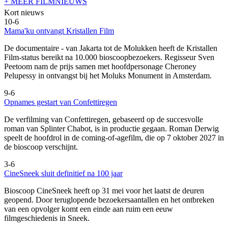
+ MEER FILMNIEUWS
Kort nieuws
10-6
Mama'ku ontvangt Kristallen Film
De documentaire
- van Jakarta tot de Molukken heeft de Kristallen
Film-status bereikt na 10.000 bioscoopbezoekers. Regisseur Sven
Peetoom nam de prijs samen met hoofdpersonage Cheroney
Pelupessy in ontvangst bij het Moluks Monument in Amsterdam.
9-6
Opnames gestart van Confettiregen
De verfilming van Confettiregen, gebaseerd op de succesvolle
roman van Splinter Chabot, is in productie gegaan. Roman Derwig
speelt de hoofdrol in de coming-of-agefilm, die op 7 oktober 2027 in
de bioscoop verschijnt.
3-6
CineSneek sluit definitief na 100 jaar
Bioscoop CineSneek heeft op 31 mei voor het laatst de deuren
geopend. Door teruglopende bezoekersaantallen en het ontbreken
van een opvolger komt een einde aan ruim een eeuw
filmgeschiedenis in Sneek.