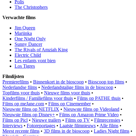
Polis
The Christophers
Verwachte films
Jim Queen
Mariinka
One Night Only
Sunny Dancer
The Rivals of Amziah King
Electric Child
Les enfants vont bien
Los Tigres
Filmlijsten
Premierefilms
•
Binnenkort in de bioscoop
•
Bioscoop top films
•
Nederlandse films
•
Nederlandstalige films in de bioscoop
•
Topfilms voor thuis
•
Nieuwe films voor thuis
•
Kinderfilms / Familiefilms voor thuis
•
Films op PATHE thuis
•
Films op meJane.com
•
Films op Cinemember
•
Nieuwste films op NETFLIX
•
Nieuwste films op Videoland
•
Nieuwste films op Disney+
•
Films op Amazon Prime Video
•
Films op Picl
•
Nieuwe trailers
•
Films op TV
•
Filmrecensies
•
Interviews
•
Fotoreportages
•
Laatste filmnieuws
•
Alle films
•
Meest recente films
•
3D films in de bioscoop
•
Ladies Night films
•