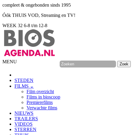
compleet & ongebonden sinds 1995
Óók THUIS VOD, Streaming en TV!
WEEK 32
6-8 t/m 12-8
MENU
STEDEN
FILMS ⌄
Film overzicht
Films in bioscoop
Premierefilms
Verwachte films
NIEUWS
TRAILERS
VIDEOS
STERREN