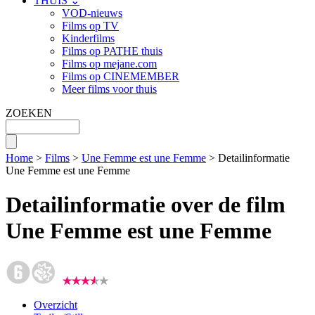
THUIS ⌄
VOD-nieuws
Films op TV
Kinderfilms
Films op PATHE thuis
Films op mejane.com
Films op CINEMEMBER
Meer films voor thuis
ZOEKEN
Home
>
Films
>
Une Femme est une Femme
> Detailinformatie
Une Femme est une Femme
Detailinformatie over de film
Une Femme est une Femme
Overzicht