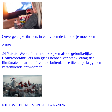
Onvergetelijke thrillers in een vreemde taal die je moet zien
Array
24-7-2026 Welke film moet ik kijken als de gebruikelijke
Hollywood-thrillers hun glans hebben verloren? Vraag tien
filmfanaten naar hun favoriete buitenlandse titel en je krijgt tien
verschillende antwoorden,...
NIEUWE FILMS VANAF 30-07-2026