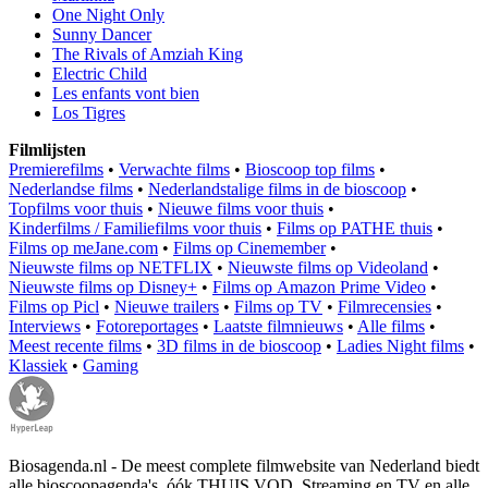
One Night Only
Sunny Dancer
The Rivals of Amziah King
Electric Child
Les enfants vont bien
Los Tigres
Filmlijsten
Premierefilms
•
Verwachte films
•
Bioscoop top films
•
Nederlandse films
•
Nederlandstalige films in de bioscoop
•
Topfilms voor thuis
•
Nieuwe films voor thuis
•
Kinderfilms / Familiefilms voor thuis
•
Films op PATHE thuis
•
Films op meJane.com
•
Films op Cinemember
•
Nieuwste films op NETFLIX
•
Nieuwste films op Videoland
•
Nieuwste films op Disney+
•
Films op Amazon Prime Video
•
Films op Picl
•
Nieuwe trailers
•
Films op TV
•
Filmrecensies
•
Interviews
•
Fotoreportages
•
Laatste filmnieuws
•
Alle films
•
Meest recente films
•
3D films in de bioscoop
•
Ladies Night films
•
Klassiek
•
Gaming
Biosagenda.nl - De meest complete filmwebsite van Nederland biedt
alle bioscoopagenda's, óók THUIS VOD, Streaming en TV en alle