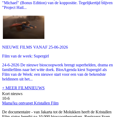
"Michael" (Bonus Edition) van de koppositie. Tegelijkertijd blijven
"Project Hail...
NIEUWE FILMS VANAF 25-06-2026
Film van de week: Supergirl
24-6-2026 De nieuwe bioscoopweek brengt superhelden, drama en
familiefilms naar het witte doek. BiosAgenda kiest Supergirl als
Film van de Week: een nieuwe start voor een van de bekendste
heldinnen uit het...
+ MEER FILMNIEUWS
Kort nieuws
10-6
Mama'ku ontvangt Kristallen Film
De documentaire
- van Jakarta tot de Molukken heeft de Kristallen
Film-status bereikt na 10.000 bioscoopbezoekers. Regisseur Sven