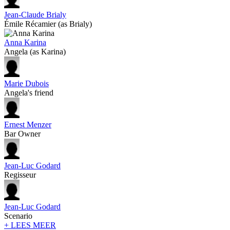
Jean-Claude Brialy
Émile Récamier (as Brialy)
Anna Karina
Angela (as Karina)
Marie Dubois
Angela's friend
Ernest Menzer
Bar Owner
Jean-Luc Godard
Regisseur
Jean-Luc Godard
Scenario
+ LEES MEER