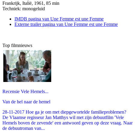
Frankrijk, Italië
, 1961, 85 min
Techniek:
monogeluid
IMDB pagina van Une Femme est une Femme
Externe trailer pagina van Une Femme est une Femme
Top filmnieuws
Recensie Vele Hemels...
Van de hel naar de hemel
28-11-2017 Hoe ga je om met diepgewortelde familieproblemen?
De Vlaamse regisseur Jan Matthys wil met zijn debuutfilm 'Vele
Hemels boven de zevende' een antwoord geven op deze vraag. Naar
de debuutroman van...