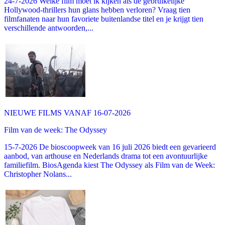
24-7-2026 Welke film moet ik kijken als de gebruikelijke
Hollywood-thrillers hun glans hebben verloren? Vraag tien
filmfanaten naar hun favoriete buitenlandse titel en je krijgt tien
verschillende antwoorden,...
NIEUWE FILMS VANAF 16-07-2026
Film van de week: The Odyssey
15-7-2026 De bioscoopweek van 16 juli 2026 biedt een gevarieerd
aanbod, van arthouse en Nederlands drama tot een avontuurlijke
familiefilm. BiosAgenda kiest The Odyssey als Film van de Week:
Christopher Nolans...