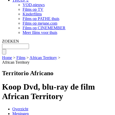
THUIS ⌄
VOD-nieuws
Films op TV
Kinderfilms
Films op PATHE thuis
Films op mejane.com
Films op CINEMEMBER
Meer films voor thuis
ZOEKEN
Home
>
Films
>
African Territory
>
African Territory
Territorio Africano
Koop Dvd, blu-ray de film
African Territory
Overzicht
Meningen