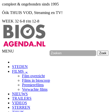
compleet & ongebonden sinds 1995
Óók THUIS VOD, Streaming en TV!
WEEK 32
6-8 t/m 12-8
MENU
STEDEN
FILMS ⌄
Film overzicht
Films in bioscoop
Premierefilms
Verwachte films
NIEUWS
TRAILERS
VIDEOS
STERREN