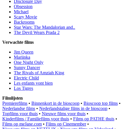
Disclosure Day
Obsession
Michael
Scary Movie
Backrooms
Star Wars: The Mandalorian and..
The Devil Wears Prada 2
Verwachte films
Jim Queen
Mariinka
One Night Only
Sunny Dancer
The Rivals of Amziah King
Electric Child
Les enfants vont bien
Los Tigres
Filmlijsten
Premierefilms
•
Binnenkort in de bioscoop
•
Bioscoop top films
•
Nederlandse films
•
Nederlandstalige films in de bioscoop
•
Topfilms voor thuis
•
Nieuwe films voor thuis
•
Kinderfilms / Familiefilms voor thuis
•
Films op PATHE thuis
•
Films op meJane.com
•
Films op Cinemember
•