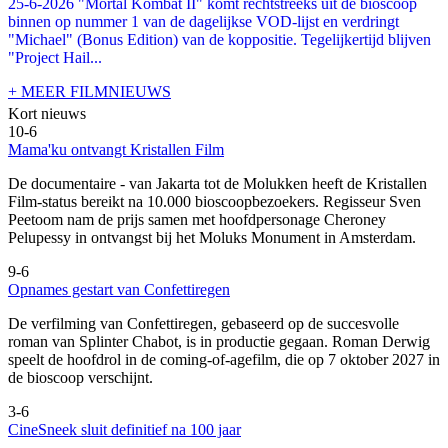
25-6-2026 "Mortal Kombat II" komt rechtstreeks uit de bioscoop
binnen op nummer 1 van de dagelijkse VOD-lijst en verdringt
"Michael" (Bonus Edition) van de koppositie. Tegelijkertijd blijven
"Project Hail...
+ MEER FILMNIEUWS
Kort nieuws
10-6
Mama'ku ontvangt Kristallen Film
De documentaire
- van Jakarta tot de Molukken heeft de Kristallen
Film-status bereikt na 10.000 bioscoopbezoekers. Regisseur Sven
Peetoom nam de prijs samen met hoofdpersonage Cheroney
Pelupessy in ontvangst bij het Moluks Monument in Amsterdam.
9-6
Opnames gestart van Confettiregen
De verfilming van Confettiregen, gebaseerd op de succesvolle
roman van Splinter Chabot, is in productie gegaan. Roman Derwig
speelt de hoofdrol in de coming-of-agefilm, die op 7 oktober 2027 in
de bioscoop verschijnt.
3-6
CineSneek sluit definitief na 100 jaar