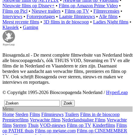
Nieuwste films op NETFLIX
•
Nieuwste films op Videoland
•
Nieuwste films op Disney+
•
Films op Amazon Prime Video
•
Films op Picl
•
Nieuwe trailers
•
Films op TV
•
Filmrecensies
•
Interviews
•
Fotoreportages
•
Laatste filmnieuws
•
Alle films
•
Meest recente films
•
3D films in de bioscoop
•
Ladies Night films
•
Klassiek
•
Gaming
Biosagenda.nl - De meest complete filmwebsite van Nederland biedt
alle bioscoopagenda's, óók THUIS VOD, Streaming en TV en alle
films die in Nederland en Vlaanderen te zien zijn. Daarnaast
besteden we aandacht aan verwachte films, premieres en films op
TV. Ook schrijft Biosagenda over sterren, nieuws en maken we
interviews en reportages.
© Copyright 1995-2026 Bioscoopagenda Nederland /
HyperLeap
Menu
Home
Steden
Films
Filmnieuws
Trailers
Films in de bioscoop
Premierefilms
Verwachte films
Nederlandstalige Films
Verwachte
films
Sterren
Thuis
VOD-nieuws
Films op TV
Kinderfilms
Films
op PATHE thuis
Films op mejane.com
Films op CINEMEMBER