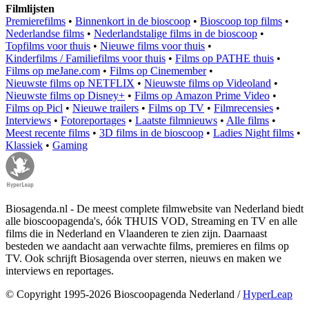
Filmlijsten
Premierefilms
•
Binnenkort in de bioscoop
•
Bioscoop top films
•
Nederlandse films
•
Nederlandstalige films in de bioscoop
•
Topfilms voor thuis
•
Nieuwe films voor thuis
•
Kinderfilms / Familiefilms voor thuis
•
Films op PATHE thuis
•
Films op meJane.com
•
Films op Cinemember
•
Nieuwste films op NETFLIX
•
Nieuwste films op Videoland
•
Nieuwste films op Disney+
•
Films op Amazon Prime Video
•
Films op Picl
•
Nieuwe trailers
•
Films op TV
•
Filmrecensies
•
Interviews
•
Fotoreportages
•
Laatste filmnieuws
•
Alle films
•
Meest recente films
•
3D films in de bioscoop
•
Ladies Night films
•
Klassiek
•
Gaming
Biosagenda.nl - De meest complete filmwebsite van Nederland biedt
alle bioscoopagenda's, óók THUIS VOD, Streaming en TV en alle
films die in Nederland en Vlaanderen te zien zijn. Daarnaast
besteden we aandacht aan verwachte films, premieres en films op
TV. Ook schrijft Biosagenda over sterren, nieuws en maken we
interviews en reportages.
© Copyright 1995-2026 Bioscoopagenda Nederland /
HyperLeap