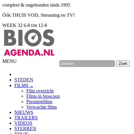
compleet & ongebonden sinds 1995
Óók THUIS VOD, Streaming en TV!
WEEK 32
6-8 t/m 12-8
MENU
STEDEN
FILMS ⌄
Film overzicht
Films in bioscoop
Premierefilms
Verwachte films
NIEUWS
TRAILERS
VIDEOS
STERREN