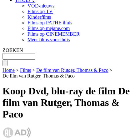
THUIS ⌄
VOD-nieuws
Films op TV
Kinderfilms
Films op PATHE thuis
Films op mejane.com
Films op CINEMEMBER
Meer films voor thuis
ZOEKEN
Home
>
Films
>
De film van Rutger, Thomas & Paco
>
De film van Rutger, Thomas & Paco
Koop Dvd, blu-ray de film De
film van Rutger, Thomas &
Paco