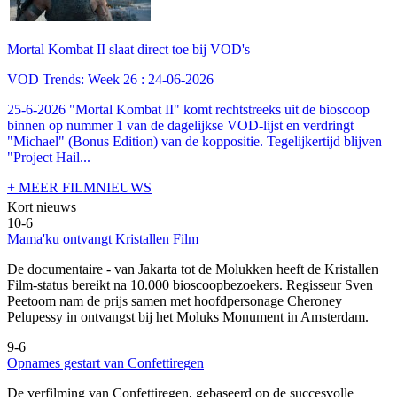
Mortal Kombat II slaat direct toe bij VOD's
VOD Trends: Week 26 : 24-06-2026
25-6-2026 "Mortal Kombat II" komt rechtstreeks uit de bioscoop
binnen op nummer 1 van de dagelijkse VOD-lijst en verdringt
"Michael" (Bonus Edition) van de koppositie. Tegelijkertijd blijven
"Project Hail...
+ MEER FILMNIEUWS
Kort nieuws
10-6
Mama'ku ontvangt Kristallen Film
De documentaire
- van Jakarta tot de Molukken heeft de Kristallen
Film-status bereikt na 10.000 bioscoopbezoekers. Regisseur Sven
Peetoom nam de prijs samen met hoofdpersonage Cheroney
Pelupessy in ontvangst bij het Moluks Monument in Amsterdam.
9-6
Opnames gestart van Confettiregen
De verfilming van Confettiregen, gebaseerd op de succesvolle