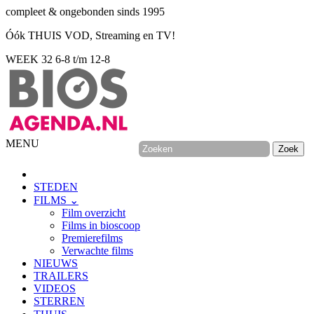
compleet & ongebonden sinds 1995
Óók THUIS VOD, Streaming en TV!
WEEK 32
6-8 t/m 12-8
MENU
STEDEN
FILMS ⌄
Film overzicht
Films in bioscoop
Premierefilms
Verwachte films
NIEUWS
TRAILERS
VIDEOS
STERREN