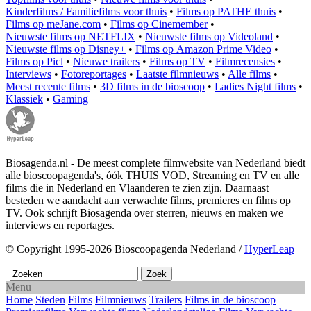
Kinderfilms / Familiefilms voor thuis
•
Films op PATHE thuis
•
Films op meJane.com
•
Films op Cinemember
•
Nieuwste films op NETFLIX
•
Nieuwste films op Videoland
•
Nieuwste films op Disney+
•
Films op Amazon Prime Video
•
Films op Picl
•
Nieuwe trailers
•
Films op TV
•
Filmrecensies
•
Interviews
•
Fotoreportages
•
Laatste filmnieuws
•
Alle films
•
Meest recente films
•
3D films in de bioscoop
•
Ladies Night films
•
Klassiek
•
Gaming
Biosagenda.nl - De meest complete filmwebsite van Nederland biedt
alle bioscoopagenda's, óók THUIS VOD, Streaming en TV en alle
films die in Nederland en Vlaanderen te zien zijn. Daarnaast
besteden we aandacht aan verwachte films, premieres en films op
TV. Ook schrijft Biosagenda over sterren, nieuws en maken we
interviews en reportages.
© Copyright 1995-2026 Bioscoopagenda Nederland /
HyperLeap
Menu
Home
Steden
Films
Filmnieuws
Trailers
Films in de bioscoop