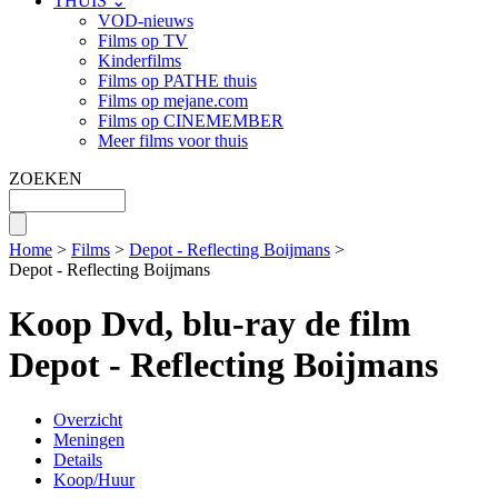
THUIS ⌄
VOD-nieuws
Films op TV
Kinderfilms
Films op PATHE thuis
Films op mejane.com
Films op CINEMEMBER
Meer films voor thuis
ZOEKEN
Home
>
Films
>
Depot - Reflecting Boijmans
>
Depot - Reflecting Boijmans
Koop Dvd, blu-ray de film
Depot - Reflecting Boijmans
Overzicht
Meningen
Details
Koop/Huur