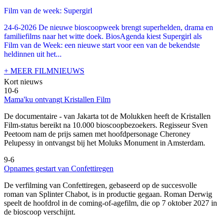
Film van de week: Supergirl
24-6-2026 De nieuwe bioscoopweek brengt superhelden, drama en
familiefilms naar het witte doek. BiosAgenda kiest Supergirl als
Film van de Week: een nieuwe start voor een van de bekendste
heldinnen uit het...
+ MEER FILMNIEUWS
Kort nieuws
10-6
Mama'ku ontvangt Kristallen Film
De documentaire
- van Jakarta tot de Molukken heeft de Kristallen
Film-status bereikt na 10.000 bioscoopbezoekers. Regisseur Sven
Peetoom nam de prijs samen met hoofdpersonage Cheroney
Pelupessy in ontvangst bij het Moluks Monument in Amsterdam.
9-6
Opnames gestart van Confettiregen
De verfilming van Confettiregen, gebaseerd op de succesvolle
roman van Splinter Chabot, is in productie gegaan. Roman Derwig
speelt de hoofdrol in de coming-of-agefilm, die op 7 oktober 2027 in
de bioscoop verschijnt.