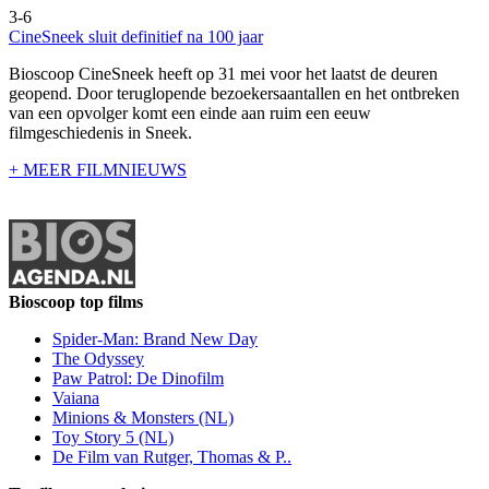
3-6
CineSneek sluit definitief na 100 jaar
Bioscoop CineSneek heeft op 31 mei voor het laatst de deuren
geopend. Door teruglopende bezoekersaantallen en het ontbreken
van een opvolger komt een einde aan ruim een eeuw
filmgeschiedenis in Sneek.
+ MEER FILMNIEUWS
Bioscoop top films
Spider-Man: Brand New Day
The Odyssey
Paw Patrol: De Dinofilm
Vaiana
Minions & Monsters (NL)
Toy Story 5 (NL)
De Film van Rutger, Thomas & P..