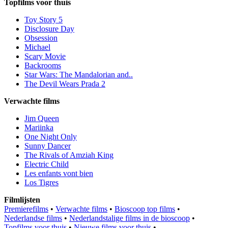
Topfilms voor thuis
Toy Story 5
Disclosure Day
Obsession
Michael
Scary Movie
Backrooms
Star Wars: The Mandalorian and..
The Devil Wears Prada 2
Verwachte films
Jim Queen
Mariinka
One Night Only
Sunny Dancer
The Rivals of Amziah King
Electric Child
Les enfants vont bien
Los Tigres
Filmlijsten
Premierefilms
•
Verwachte films
•
Bioscoop top films
•
Nederlandse films
•
Nederlandstalige films in de bioscoop
•
Topfilms voor thuis
•
Nieuwe films voor thuis
•