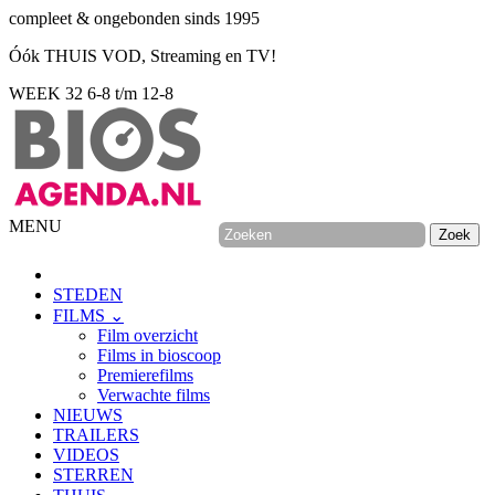
compleet & ongebonden sinds 1995
Óók THUIS VOD, Streaming en TV!
WEEK 32
6-8 t/m 12-8
MENU
STEDEN
FILMS ⌄
Film overzicht
Films in bioscoop
Premierefilms
Verwachte films
NIEUWS
TRAILERS
VIDEOS
STERREN