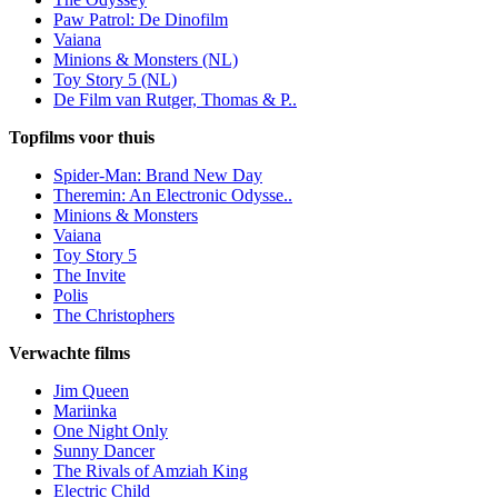
Paw Patrol: De Dinofilm
Vaiana
Minions & Monsters (NL)
Toy Story 5 (NL)
De Film van Rutger, Thomas & P..
Topfilms voor thuis
Spider-Man: Brand New Day
Theremin: An Electronic Odysse..
Minions & Monsters
Vaiana
Toy Story 5
The Invite
Polis
The Christophers
Verwachte films
Jim Queen
Mariinka
One Night Only
Sunny Dancer
The Rivals of Amziah King
Electric Child