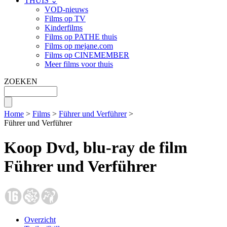
THUIS ⌄
VOD-nieuws
Films op TV
Kinderfilms
Films op PATHE thuis
Films op mejane.com
Films op CINEMEMBER
Meer films voor thuis
ZOEKEN
Home
>
Films
>
Führer und Verführer
>
Führer und Verführer
Koop Dvd, blu-ray de film
Führer und Verführer
Overzicht