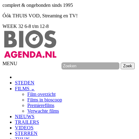
compleet & ongebonden sinds 1995
Óók THUIS VOD, Streaming en TV!
WEEK 32
6-8 t/m 12-8
MENU
STEDEN
FILMS ⌄
Film overzicht
Films in bioscoop
Premierefilms
Verwachte films
NIEUWS
TRAILERS
VIDEOS
STERREN