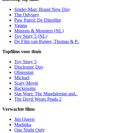
Spider-Man: Brand New Day
The Odyssey
Paw Patrol: De Dinofilm
Vaiana
Minions & Monsters (NL)
Toy Story 5 (NL)
De Film van Rutger, Thomas & P..
Topfilms voor thuis
Toy Story 5
Disclosure Day
Obsession
Michael
Scary Movie
Backrooms
Star Wars: The Mandalorian and..
The Devil Wears Prada 2
Verwachte films
Jim Queen
Mariinka
One Night Only