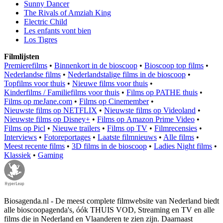
Sunny Dancer
The Rivals of Amziah King
Electric Child
Les enfants vont bien
Los Tigres
Filmlijsten
Premierefilms
•
Binnenkort in de bioscoop
•
Bioscoop top films
•
Nederlandse films
•
Nederlandstalige films in de bioscoop
•
Topfilms voor thuis
•
Nieuwe films voor thuis
•
Kinderfilms / Familiefilms voor thuis
•
Films op PATHE thuis
•
Films op meJane.com
•
Films op Cinemember
•
Nieuwste films op NETFLIX
•
Nieuwste films op Videoland
•
Nieuwste films op Disney+
•
Films op Amazon Prime Video
•
Films op Picl
•
Nieuwe trailers
•
Films op TV
•
Filmrecensies
•
Interviews
•
Fotoreportages
•
Laatste filmnieuws
•
Alle films
•
Meest recente films
•
3D films in de bioscoop
•
Ladies Night films
•
Klassiek
•
Gaming
Biosagenda.nl - De meest complete filmwebsite van Nederland biedt
alle bioscoopagenda's, óók THUIS VOD, Streaming en TV en alle
films die in Nederland en Vlaanderen te zien zijn. Daarnaast