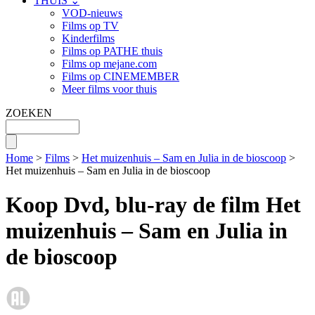
THUIS ⌄
VOD-nieuws
Films op TV
Kinderfilms
Films op PATHE thuis
Films op mejane.com
Films op CINEMEMBER
Meer films voor thuis
ZOEKEN
Home
>
Films
>
Het muizenhuis – Sam en Julia in de bioscoop
>
Het muizenhuis – Sam en Julia in de bioscoop
Koop Dvd, blu-ray de film Het
muizenhuis – Sam en Julia in
de bioscoop