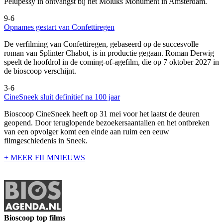
Pelupessy in ontvangst bij het Moluks Monument in Amsterdam.
9-6
Opnames gestart van Confettiregen
De verfilming van Confettiregen, gebaseerd op de succesvolle
roman van Splinter Chabot, is in productie gegaan. Roman Derwig
speelt de hoofdrol in de coming-of-agefilm, die op 7 oktober 2027 in
de bioscoop verschijnt.
3-6
CineSneek sluit definitief na 100 jaar
Bioscoop CineSneek heeft op 31 mei voor het laatst de deuren
geopend. Door teruglopende bezoekersaantallen en het ontbreken
van een opvolger komt een einde aan ruim een eeuw
filmgeschiedenis in Sneek.
+ MEER FILMNIEUWS
Bioscoop top films