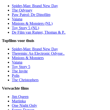
Spider-Man: Brand New Day
The Odyssey
Paw Patrol: De Dinofilm
Vaiana
Minions & Monsters (NL)
Toy Story 5 (NL)
De Film van Rutger, Thomas & P..
Topfilms voor thuis
Spider-Man: Brand New Day
Theremin: An Electronic Odysse..
Minions & Monsters
Vaiana
Toy Story 5
The Invite
Polis
The Christophers
Verwachte films
Jim Queen
Mariinka
One Night Only
Sunny Dancer