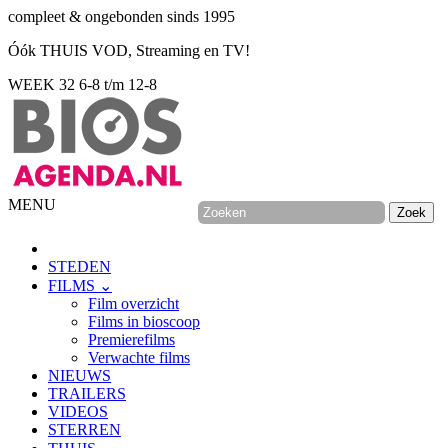
compleet & ongebonden sinds 1995
Óók THUIS VOD, Streaming en TV!
WEEK 32
6-8 t/m 12-8
MENU
STEDEN
FILMS ⌄
Film overzicht
Films in bioscoop
Premierefilms
Verwachte films
NIEUWS
TRAILERS
VIDEOS
STERREN