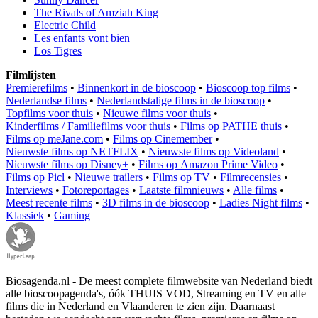
The Rivals of Amziah King
Electric Child
Les enfants vont bien
Los Tigres
Filmlijsten
Premierefilms
•
Binnenkort in de bioscoop
•
Bioscoop top films
•
Nederlandse films
•
Nederlandstalige films in de bioscoop
•
Topfilms voor thuis
•
Nieuwe films voor thuis
•
Kinderfilms / Familiefilms voor thuis
•
Films op PATHE thuis
•
Films op meJane.com
•
Films op Cinemember
•
Nieuwste films op NETFLIX
•
Nieuwste films op Videoland
•
Nieuwste films op Disney+
•
Films op Amazon Prime Video
•
Films op Picl
•
Nieuwe trailers
•
Films op TV
•
Filmrecensies
•
Interviews
•
Fotoreportages
•
Laatste filmnieuws
•
Alle films
•
Meest recente films
•
3D films in de bioscoop
•
Ladies Night films
•
Klassiek
•
Gaming
Biosagenda.nl - De meest complete filmwebsite van Nederland biedt
alle bioscoopagenda's, óók THUIS VOD, Streaming en TV en alle
films die in Nederland en Vlaanderen te zien zijn. Daarnaast