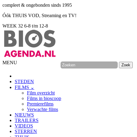
compleet & ongebonden sinds 1995
Óók THUIS VOD, Streaming en TV!
WEEK 32
6-8 t/m 12-8
MENU
STEDEN
FILMS ⌄
Film overzicht
Films in bioscoop
Premierefilms
Verwachte films
NIEUWS
TRAILERS
VIDEOS
STERREN