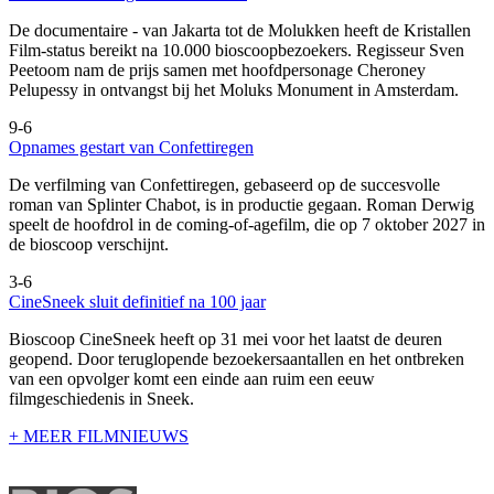
De documentaire
- van Jakarta tot de Molukken heeft de Kristallen
Film-status bereikt na 10.000 bioscoopbezoekers. Regisseur Sven
Peetoom nam de prijs samen met hoofdpersonage Cheroney
Pelupessy in ontvangst bij het Moluks Monument in Amsterdam.
9-6
Opnames gestart van Confettiregen
De verfilming van Confettiregen, gebaseerd op de succesvolle
roman van Splinter Chabot, is in productie gegaan. Roman Derwig
speelt de hoofdrol in de coming-of-agefilm, die op 7 oktober 2027 in
de bioscoop verschijnt.
3-6
CineSneek sluit definitief na 100 jaar
Bioscoop CineSneek heeft op 31 mei voor het laatst de deuren
geopend. Door teruglopende bezoekersaantallen en het ontbreken
van een opvolger komt een einde aan ruim een eeuw
filmgeschiedenis in Sneek.
+ MEER FILMNIEUWS