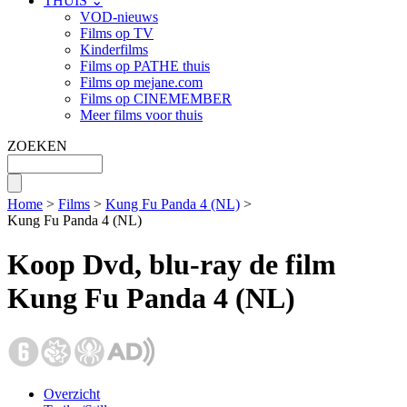
THUIS ⌄
VOD-nieuws
Films op TV
Kinderfilms
Films op PATHE thuis
Films op mejane.com
Films op CINEMEMBER
Meer films voor thuis
ZOEKEN
Home
>
Films
>
Kung Fu Panda 4 (NL)
>
Kung Fu Panda 4 (NL)
Koop Dvd, blu-ray de film
Kung Fu Panda 4 (NL)
Overzicht