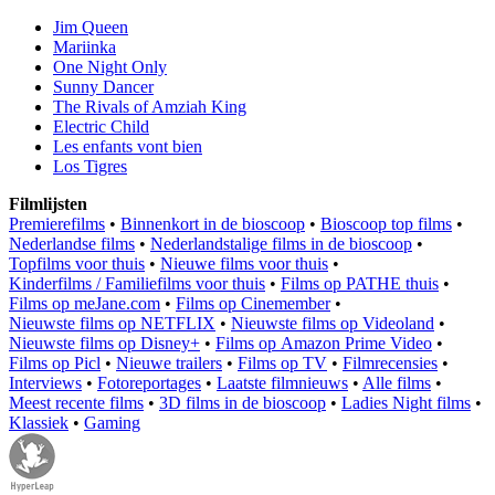
Jim Queen
Mariinka
One Night Only
Sunny Dancer
The Rivals of Amziah King
Electric Child
Les enfants vont bien
Los Tigres
Filmlijsten
Premierefilms
•
Binnenkort in de bioscoop
•
Bioscoop top films
•
Nederlandse films
•
Nederlandstalige films in de bioscoop
•
Topfilms voor thuis
•
Nieuwe films voor thuis
•
Kinderfilms / Familiefilms voor thuis
•
Films op PATHE thuis
•
Films op meJane.com
•
Films op Cinemember
•
Nieuwste films op NETFLIX
•
Nieuwste films op Videoland
•
Nieuwste films op Disney+
•
Films op Amazon Prime Video
•
Films op Picl
•
Nieuwe trailers
•
Films op TV
•
Filmrecensies
•
Interviews
•
Fotoreportages
•
Laatste filmnieuws
•
Alle films
•
Meest recente films
•
3D films in de bioscoop
•
Ladies Night films
•
Klassiek
•
Gaming