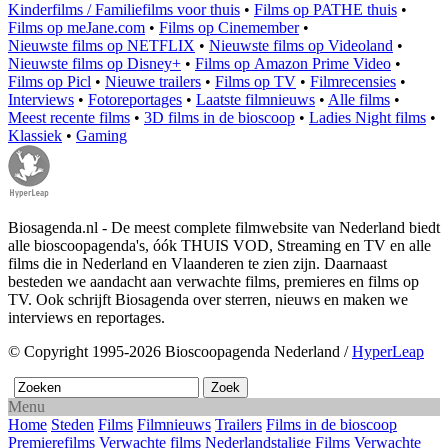
Kinderfilms / Familiefilms voor thuis
•
Films op PATHE thuis
•
Films op meJane.com
•
Films op Cinemember
•
Nieuwste films op NETFLIX
•
Nieuwste films op Videoland
•
Nieuwste films op Disney+
•
Films op Amazon Prime Video
•
Films op Picl
•
Nieuwe trailers
•
Films op TV
•
Filmrecensies
•
Interviews
•
Fotoreportages
•
Laatste filmnieuws
•
Alle films
•
Meest recente films
•
3D films in de bioscoop
•
Ladies Night films
•
Klassiek
•
Gaming
Biosagenda.nl - De meest complete filmwebsite van Nederland biedt
alle bioscoopagenda's, óók THUIS VOD, Streaming en TV en alle
films die in Nederland en Vlaanderen te zien zijn. Daarnaast
besteden we aandacht aan verwachte films, premieres en films op
TV. Ook schrijft Biosagenda over sterren, nieuws en maken we
interviews en reportages.
© Copyright 1995-2026 Bioscoopagenda Nederland /
HyperLeap
Menu
Home
Steden
Films
Filmnieuws
Trailers
Films in de bioscoop
Premierefilms
Verwachte films
Nederlandstalige Films
Verwachte