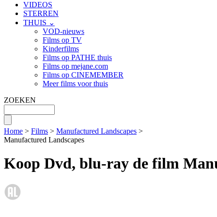
VIDEOS
STERREN
THUIS ⌄
VOD-nieuws
Films op TV
Kinderfilms
Films op PATHE thuis
Films op mejane.com
Films op CINEMEMBER
Meer films voor thuis
ZOEKEN
Home
>
Films
>
Manufactured Landscapes
>
Manufactured Landscapes
Koop Dvd, blu-ray de film Man