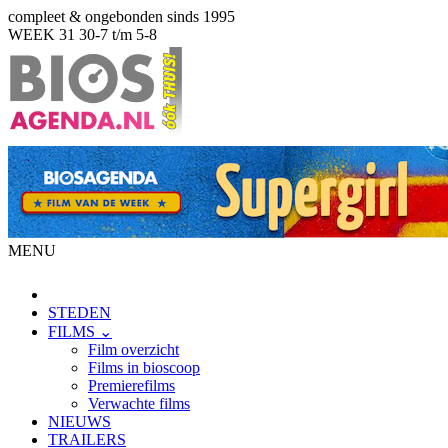
compleet & ongebonden sinds 1995
WEEK 31
30-7 t/m 5-8
MENU
STEDEN
FILMS ⌄
Film overzicht
Films in bioscoop
Premierefilms
Verwachte films
NIEUWS
TRAILERS