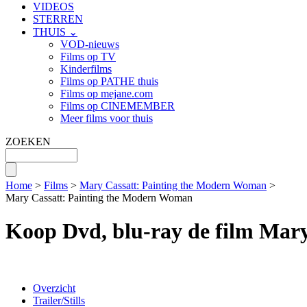
VIDEOS
STERREN
THUIS ⌄
VOD-nieuws
Films op TV
Kinderfilms
Films op PATHE thuis
Films op mejane.com
Films op CINEMEMBER
Meer films voor thuis
ZOEKEN
Home
>
Films
>
Mary Cassatt: Painting the Modern Woman
>
Mary Cassatt: Painting the Modern Woman
Koop Dvd, blu-ray de film Mar
Overzicht
Trailer/Stills