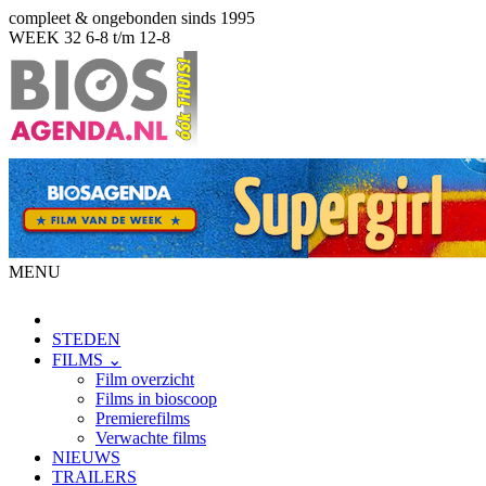
compleet & ongebonden sinds 1995
WEEK 32
6-8 t/m 12-8
MENU
STEDEN
FILMS ⌄
Film overzicht
Films in bioscoop
Premierefilms
Verwachte films
NIEUWS
TRAILERS